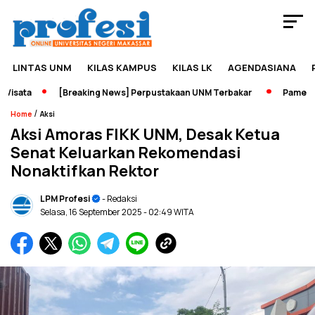
LINTAS UNM
KILAS KAMPUS
KILAS LK
AGENDASIANA
sata
[Breaking News] Perpustakaan UNM Terbakar
Pameran Se
/
Home
Aksi
Aksi Amoras FIKK UNM, Desak Ketua
Senat Keluarkan Rekomendasi
Nonaktifkan Rektor
LPM Profesi
- Redaksi
Selasa, 16 September 2025
- 02:49 WITA