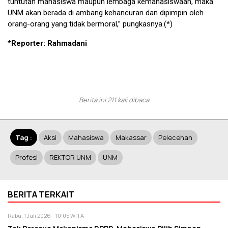
tuntutan mahasiswa maupun lembaga kemahasiswaan, maka
UNM akan berada di ambang kehancuran dan dipimpin oleh
orang-orang yang tidak bermoral,” pungkasnya.(*)
*Reporter: Rahmadani
Berita ini 211 kali dibaca
Tag :
Aksi
Mahasiswa
Makassar
Pelecehan
Profesi
REKTOR UNM
UNM
BERITA TERKAIT
Rabu, 1 Juli 2026 - 10:05 WITA