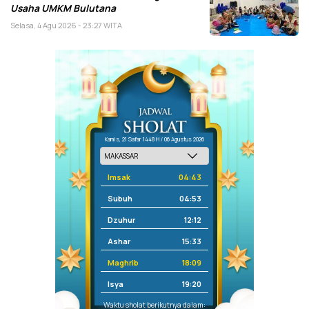
Usaha UMKM Bulutana
Selasa, 4 Agu 2026 - 23:27 WITA
Kamis, 21 Safar 1448 H / 06 Agustus 2026
Imsak
04:43
Subuh
04:53
Dzuhur
12:12
Ashar
15:33
Maghrib
18:09
Isya
19:20
Waktu sholat berikutnya dalam: