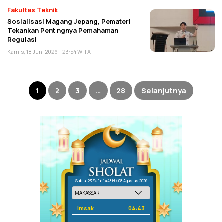
Fakultas Teknik
Sosialisasi Magang Jepang, Pemateri
Tekankan Pentingnya Pemahaman
Regulasi
Kamis, 18 Juni 2026 - 23:54 WITA
Paginasi
pos
1
2
3
…
28
Selanjutnya
Sabtu, 23 Safar 1448 H / 08 Agustus 2026
Imsak
04:43