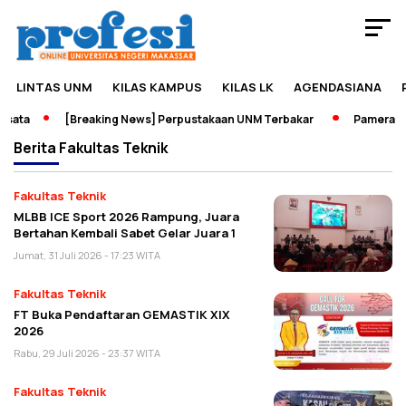
LINTAS UNM
KILAS KAMPUS
KILAS LK
AGENDASIANA
ata
[Breaking News] Perpustakaan UNM Terbakar
Pameran Sej
Berita
Fakultas Teknik
Fakultas Teknik
MLBB ICE Sport 2026 Rampung, Juara
Bertahan Kembali Sabet Gelar Juara 1
Jumat, 31 Juli 2026 - 17:23 WITA
Fakultas Teknik
FT Buka Pendaftaran GEMASTIK XIX
2026
Rabu, 29 Juli 2026 - 23:37 WITA
Fakultas Teknik