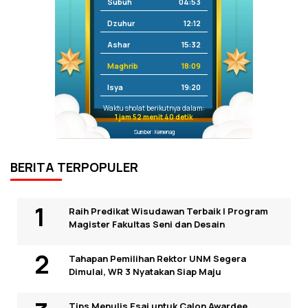
Subuh
04:53
Dzuhur
12:12
Ashar
15:32
Maghrib
18:09
Isya
19:20
Waktu sholat berikutnya dalam:
1 jam 52 menit 40 detik
Sumber: Kemenag
BERITA TERPOPULER
Raih Predikat Wisudawan Terbaik I Program
Magister Fakultas Seni dan Desain
Tahapan Pemilihan Rektor UNM Segera
Dimulai, WR 3 Nyatakan Siap Maju
Tips Menulis Esai untuk Calon Awardee