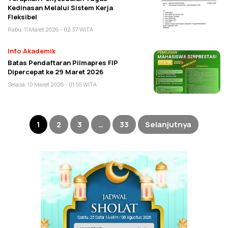
Kedinasan Melalui Sistem Kerja
Fleksibel
Rabu, 11 Maret 2026 - 02:37 WITA
Info Akademik
Batas Pendaftaran Pilmapres FIP
Dipercepat ke 29 Maret 2026
Selasa, 10 Maret 2026 - 01:55 WITA
Paginasi
pos
1
2
3
…
33
Selanjutnya
Sabtu, 23 Safar 1448 H / 08 Agustus 2026