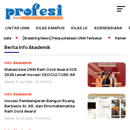
LINTAS UNM
KILAS KAMPUS
KILAS LK
AGENDASIANA
ata
[Breaking News] Perpustakaan UNM Terbakar
Pameran Se
Berita
Info Akademik
Info Akademik
Mahasiswa UNM Raih Gold Award IICE
2026 Lewat Inovasi GEOCULTURE-AR
Selasa, 21 Juli 2026 - 12:39 WITA
Info Akademik
Inovasi Pembelajaran Bangun Ruang
Berbasis AI, AR, dan Etnomatematika
Raih Gold Award
Selasa, 21 Juli 2026 - 11:02 WITA