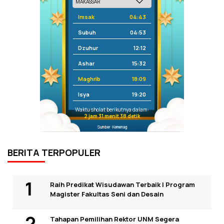
Imsak
04:43
Subuh
04:53
Dzuhur
12:12
Ashar
15:32
Maghrib
18:09
Isya
19:20
Waktu sholat berikutnya dalam:
2 jam 31 menit 37 detik
Sumber: Kemenag
BERITA TERPOPULER
Raih Predikat Wisudawan Terbaik I Program
Magister Fakultas Seni dan Desain
Tahapan Pemilihan Rektor UNM Segera