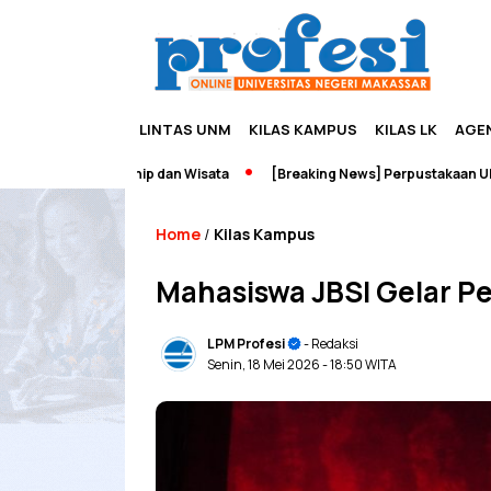
LINTAS UNM
KILAS KAMPUS
KILAS LK
AGE
Edupreneurship dan Wisata
[Breaking News] Perpustakaan UNM Terb
Home
Kilas Kampus
/
Mahasiswa JBSI Gelar P
LPM Profesi
- Redaksi
Senin, 18 Mei 2026
- 18:50 WITA