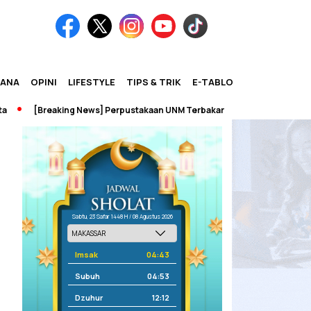
IANA
OPINI
LIFESTYLE
TIPS & TRIK
E-TABLOID
[Breaking News] Perpustakaan UNM Terbakar
Sabtu, 23 Safar 1448 H / 08 Agustus 2026
Imsak
04:43
Subuh
04:53
Dzuhur
12:12