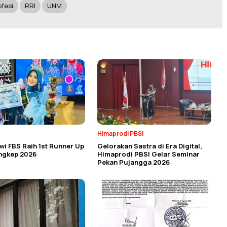
ofesi
RRI
UNM
Himaprodi PBSI
i FBS Raih 1st Runner Up
Gelorakan Sastra di Era Digital,
angkep 2026
Himaprodi PBSI Gelar Seminar
Pekan Pujangga 2026