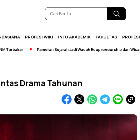
NDASIANA
PROFESI WIKI
INFO AKADEMIK
FAKULTAS
PROFES
akar
Pameran Sejarah Jadi Wadah Edupreneurship dan Wisata
entas Drama Tahunan