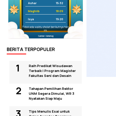
Ashar
15:32
Maghrib
18:09
Isya
19:20
Tidak ada waktu sholat berikutnya hari
ini.
Sumber: Kemenag
BERITA TERPOPULER
Raih Predikat Wisudawan
Terbaik I Program Magister
Fakultas Seni dan Desain
Tahapan Pemilihan Rektor
UNM Segera Dimulai, WR 3
Nyatakan Siap Maju
Tips Menulis Esai untuk