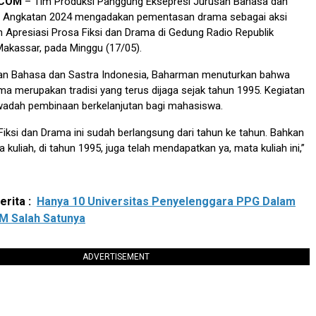
.COM
– Tim Produksi Panggung Eksepresi Jurusan Bahasa dan
a Angkatan 2024 mengadakan pementasan drama sebagai aksi
h Apresiasi Prosa Fiksi dan Drama di Gedung Radio Republik
Makassar, pada Minggu (17/05).
san Bahasa dan Sastra Indonesia, Baharman menuturkan bahwa
 merupakan tradisi yang terus dijaga sejak tahun 1995. Kegiatan
 wadah pembinaan berkelanjutan bagi mahasiswa.
Fiksi dan Drama ini sudah berlangsung dari tahun ke tahun. ​Bahkan
 kuliah, di tahun 1995, juga telah mendapatkan ya, mata kuliah ini,”
rita :
Hanya 10 Universitas Penyelenggara PPG Dalam
M Salah Satunya
ADVERTISEMENT