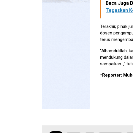
Baca Juga Be
Tegaskan K
Terakhir, pihak 
dosen pengampu,
terus mengemban
“Alhamdulillah, 
mendukung dalam 
sampaikan. ,” tut
*Reporter: Mu