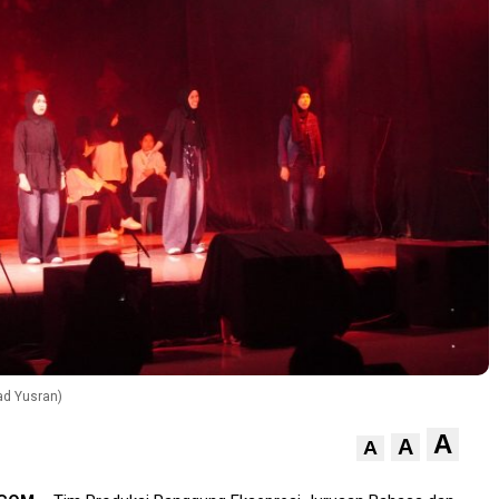
ad Yusran)
A
A
A