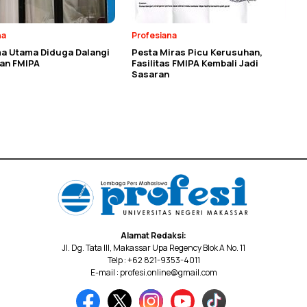
na
Profesiana
a Utama Diduga Dalangi
Pesta Miras Picu Kerusuhan,
an FMIPA
Fasilitas FMIPA Kembali Jadi
Sasaran
Alamat Redaksi:
Jl. Dg. Tata III, Makassar Upa Regency Blok A No. 11
Telp : +62 821-9353-4011
E-mail : profesi.online@gmail.com