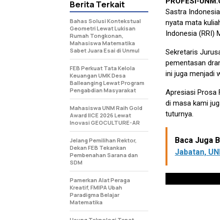
PROFESI-UNM
Berita Terkait
Sastra Indonesi
Bahas Solusi Kontekstual
nyata mata kulia
Geometri Lewat Lukisan
Indonesia (RRI) 
Rumah Tongkonan,
Mahasiswa Matematika
Sabet Juara Esai di Unmul
Sekretaris Juru
pementasan drama
FEB Perkuat Tata Kelola
ini juga menjadi
Keuangan UMK Desa
Balleanging Lewat Program
Pengabdian Masyarakat
Apresiasi Prosa 
di masa kami juga
Mahasiswa UNM Raih Gold
tuturnya.
Award IICE 2026 Lewat
Inovasi GEOCULTURE-AR
Baca Juga Be
Jelang Pemilihan Rektor,
Dekan FEB Tekankan
Jabatan, UN
Pembenahan Sarana dan
SDM
Pamerkan Alat Peraga
Kreatif, FMIPA Ubah
Paradigma Belajar
Matematika
Usung Teknologi Tepat