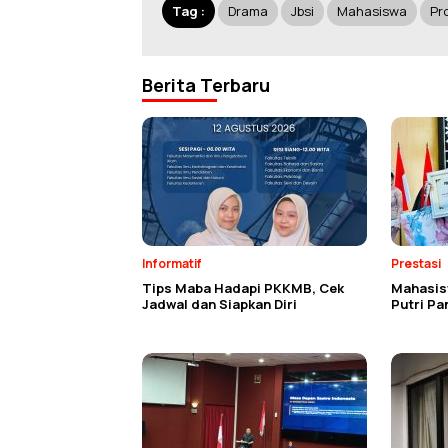
Tag :
Drama
Jbsi
Mahasiswa
Pr
Berita Terbaru
Informatif
Prestasi
Tips Maba Hadapi PKKMB, Cek
Mahasisw
Jadwal dan Siapkan Diri
Putri P