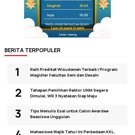
Maghrib
18:09
Isya
19:20
Waktu sholat berikutnya dalam:
3 jam 25 menit 30 detik
Sumber: Kemenag
BERITA TERPOPULER
Raih Predikat Wisudawan Terbaik I Program
Magister Fakultas Seni dan Desain
Tahapan Pemilihan Rektor UNM Segera
Dimulai, WR 3 Nyatakan Siap Maju
Tips Menulis Esai untuk Calon Awardee
Beasiswa Unggulan
Mahasiswa Wajib Tahu! Ini Perbedaan KKL,