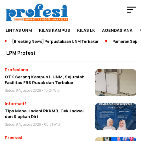
LINTAS UNM
KILAS KAMPUS
KILAS LK
AGENDASIANA
[Breaking News] Perpustakaan UNM Terbakar
Pameran Sejarah 
LPM Profesi
Profesiana
OTK Serang Kampus II UNM, Sejumlah
Fasilitas FBS Rusak dan Terbakar
Sabtu, 8 Agustus 2026 - 16:27 WIB
Informatif
Tips Maba Hadapi PKKMB, Cek Jadwal
dan Siapkan Diri
Sabtu, 8 Agustus 2026 - 00:01 WIB
Prestasi