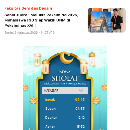
Fakultas Seni dan Desain
Sabet Juara 1 Melukis Peksimida 2026,
Mahasiswa FSD Siap Wakili UNM di
Peksiminas XVIII
Senin, 3 Agustus 2026 - 14:23 WIB
Sabtu, 23 Safar 1448 H / 08 Agustus 2026
Imsak
04:43
Subuh
04:53
Dzuhur
12:12
Ashar
15:32