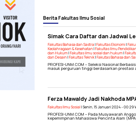
Berita
Fakultas Ilmu Sosial
Simak Cara Daftar dan Jadwal L
Fakultas Bahasa dan Sastra
|
Fakultas Ekonomi
|
Faku
Keolahragaan & Kesehatan
|
Fakultas Ilmu Pendidika
dan Hukum
|
Fakultas ilmu sosial dan hukum
|
Fakult
dan Desain
|
Fakultas Teknik
|
Fakutas Bahasa dan Sa
PROFESI-UNM.COM – Seleksi Nasional Berbasis 
masuk perguruan tinggi berdasarkan prestasi 
Ferza Mawaldy Jadi Nakhoda MPA
Fakultas Ilmu Sosial
| Senin, 15 Januari 2024 - 00:29
PROFESI-UNM.COM – Pada Musyawarah Anggota,
kepemimpinan Mahasiswa Pencinta Alam (MPA) T