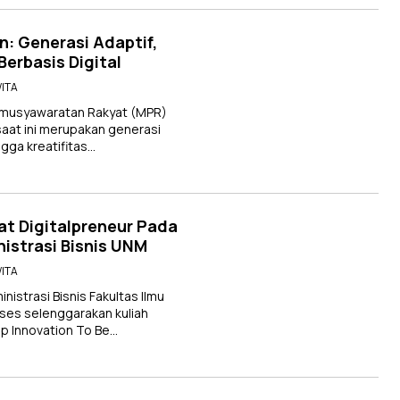
n: Generasi Adaptif,
erbasis Digital
WITA
rmusyawaratan Rakyat (MPR)
aat ini merupakan generasi
gga kreatifitas…
at Digitalpreneur Pada
istrasi Bisnis UNM
WITA
istrasi Bisnis Fakultas Ilmu
kses selenggarakan kuliah
p Innovation To Be…