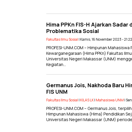
Hima PPKn FIS-H Ajarkan Sadar da
Problematika Sosial
Fakultas Ilmu Sosial
| Kamis, 16 November 2023 - 21:2
PROFESI-UNM.COM – Himpunan Mahasiswa Pe
Kewarganegaraan (Hima PPKn) Fakultas Ilmu 
Universitas Negeri Makassar (UNM) mengge
Kegiatan…
Germanus Jois, Nakhoda Baru Hi
FIS UNM
Fakultas Ilmu Sosial
|
KILAS LK
|
Mahasiswa UNM
| Se
PROFESI-UNM.COM – Germanus Jois, terpili
Himpunan Mahasiswa (Hima) Pendidikan Sejara
Universitas Negeri Makassar (UNM) period