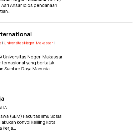
n Asri Ansar lolos pendanaan
tian…
nternational
a
|
Universitas Negeri Makassar
|
S) Universitas Negeri Makassar
ternasional yang bertajuk
kan Sumber Daya Manusia
ja
WITA
wa (BEM) Fakultas Ilmu Sosial
akukan konvoi keliling kota
a Kerja…