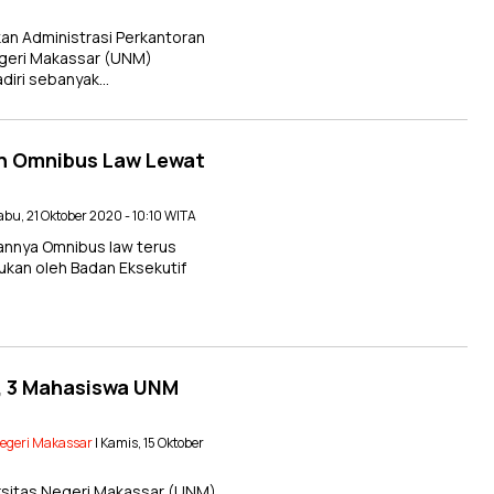
an Administrasi Perkantoran
Negeri Makassar (UNM)
adiri sebanyak…
n Omnibus Law Lewat
abu, 21 Oktober 2020 - 10:10 WITA
nnya Omnibus law terus
kukan oleh Badan Eksekutif
l, 3 Mahasiswa UNM
Negeri Makassar
| Kamis, 15 Oktober
sitas Negeri Makassar (UNM)