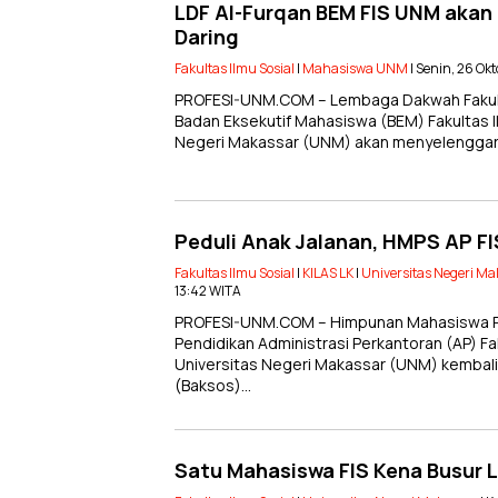
LDF Al-Furqan BEM FIS UNM akan 
Daring
Fakultas Ilmu Sosial
|
Mahasiswa UNM
| Senin, 26 Ok
PROFESI-UNM.COM – Lembaga Dakwah Fakulta
Badan Eksekutif Mahasiswa (BEM) Fakultas Il
Negeri Makassar (UNM) akan menyelenggar
Peduli Anak Jalanan, HMPS AP F
Fakultas Ilmu Sosial
|
KILAS LK
|
Universitas Negeri Ma
13:42 WITA
PROFESI-UNM.COM – Himpunan Mahasiswa P
Pendidikan Administrasi Perkantoran (AP) Faku
Universitas Negeri Makassar (UNM) kembali
(Baksos)…
Satu Mahasiswa FIS Kena Busur 