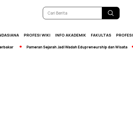
NDASIANA
PROFESI WIKI
INFO AKADEMIK
FAKULTAS
PROFES
r
Pameran Sejarah Jadi Wadah Edupreneurship dan Wisata
[Br