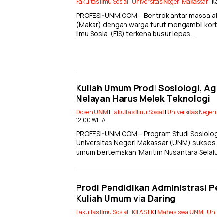
Fakultas Ilmu Sosial
|
Universitas Negeri Makassar
| K
PROFESI-UNM.COM – Bentrok antar massa ak
(Makar) dengan warga turut mengambil korb
Ilmu Sosial (FIS) terkena busur lepas…
Kuliah Umum Prodi Sosiologi, Agr
Nelayan Harus Melek Teknologi
Dosen UNM
|
Fakultas Ilmu Sosial
|
Universitas Neger
12:00 WITA
PROFESI-UNM.COM – Program Studi Sosiologi F
Universitas Negeri Makassar (UNM) sukses
umum bertemakan ‘Maritim Nusantara Selalu
Prodi Pendidikan Administrasi P
Kuliah Umum via Daring
Fakultas Ilmu Sosial
|
KILAS LK
|
Mahasiswa UNM
|
Uni