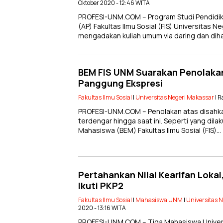
Oktober 2020 - 12:46 WITA
PROFESI-UNM.COM – Program Studi Pendidik
(AP) Fakultas Ilmu Sosial (FIS) Universitas 
mengadakan kuliah umum via daring dan dih
BEM FIS UNM Suarakan Penolaka
Panggung Ekspresi
Fakultas Ilmu Sosial
|
Universitas Negeri Makassar
| R
PROFESI-UNM.COM – Penolakan atas disahka
terdengar hingga saat ini. Seperti yang dila
Mahasiswa (BEM) Fakultas Ilmu Sosial (FIS)…
Pertahankan Nilai Kearifan Loka
Ikuti PKP2
Fakultas Ilmu Sosial
|
Mahasiswa UNM
|
Universitas 
2020 - 13:16 WITA
PROFESI-UNM.COM – Tiga Mahasiswa Univer