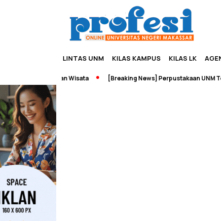
LINTAS UNM
KILAS KAMPUS
KILAS LK
AGE
reneurship dan Wisata
[Breaking News] Perpustakaan UNM Terbaka