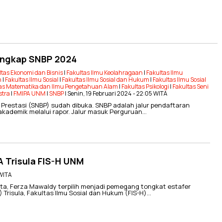
engkap SNBP 2024
ltas Ekonomi dan Bisnis
|
Fakultas Ilmu Keolahragaan
|
Fakultas Ilmu
n
|
Fakultas Ilmu Sosial
|
Fakultas Ilmu Sosial dan Hukum
|
Fakultas Ilmu Sosial
as Matematika dan Ilmu Pengetahuan Alam
|
Fakultas Psikologi
|
Fakultas Seni
stra
|
FMIPA UNM
|
SNBP
| Senin, 19 Februari 2024 - 22:05 WITA
Prestasi (SNBP) sudah dibuka. SNBP adalah jalur pendaftaran
akademik melalui rapor. Jalur masuk Perguruan…
 Trisula FIS-H UNM
 WITA
 Ferza Mawaldy terpilih menjadi pemegang tongkat estafer
risula, Fakultas Ilmu Sosial dan Hukum (FIS-H)…