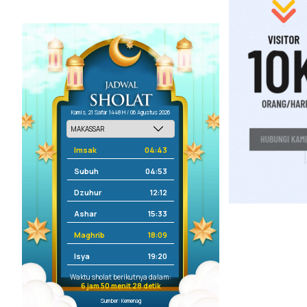
Kamis, 21 Safar 1448 H / 06 Agustus 2026
Imsak
04:43
Subuh
04:53
Dzuhur
12:12
Ashar
15:33
Maghrib
18:09
Isya
19:20
Waktu sholat berikutnya dalam:
6 jam 50 menit 27 detik
Sumber: Kemenag