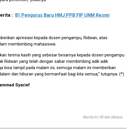
rita :
81 Pengurus Baru HMJ PPB FIP UNM Resmi
mberikan apresiasi kepada dosen pengampu, Ridwan, atas
alam membimbing mahasiswa.
an terima kasih yang sebesar besarnya kepada dosen pengampu
pak Ridwan yang telah dengan sabar membimbing adik adik
a bisa tampil pada malam ini, semoga malam ini memberikan
lam dan hiburan yang bermanfaat bagi kita semua,” tutupnya. (*)
hammad Syarief
Berita ini 36 kali dibaca