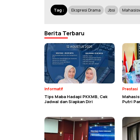
Tag :
Ekspresi Drama
Jbsi
Mahasis
Berita Terbaru
Informatif
Prestasi
Tips Maba Hadapi PKKMB, Cek
Mahasisw
Jadwal dan Siapkan Diri
Putri P