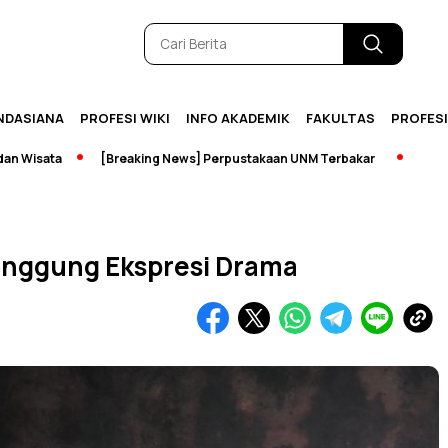
NDASIANA
PROFESI WIKI
INFO AKADEMIK
FAKULTAS
PROFES
a
[Breaking News] Perpustakaan UNM Terbakar
Pameran Sejar
Panggung Ekspresi Drama