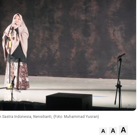
 Sastra Indonesia, Nensilianti, (Foto: Muhammad Yusran)
A
A
A