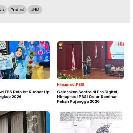
wa
Profesi
UNM
Himaprodi PBSI
i FBS Raih 1st Runner Up
Gelorakan Sastra di Era Digital,
angkep 2026
Himaprodi PBSI Gelar Seminar
Pekan Pujangga 2026