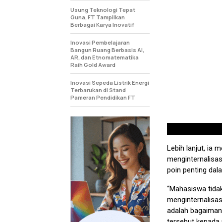
Usung Teknologi Tepat
Guna, FT Tampilkan
Berbagai Karya Inovatif
Inovasi Pembelajaran
Bangun Ruang Berbasis AI,
AR, dan Etnomatematika
Raih Gold Award
Inovasi Sepeda Listrik Energi
Terbarukan di Stand
Pameran Pendidikan FT
Lebih lanjut, ia
menginternalisas
poin penting da
“Mahasiswa tida
menginternalisas
adalah bagaiman
tersebut kepada 