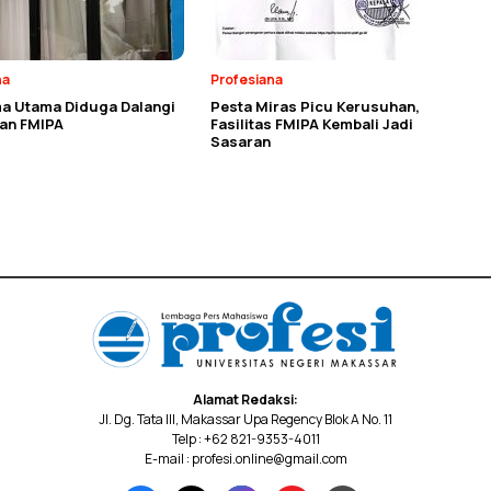
na
Profesiana
a Utama Diduga Dalangi
Pesta Miras Picu Kerusuhan,
an FMIPA
Fasilitas FMIPA Kembali Jadi
Sasaran
Alamat Redaksi:
Jl. Dg. Tata III, Makassar Upa Regency Blok A No. 11
Telp : +62 821-9353-4011
E-mail : profesi.online@gmail.com