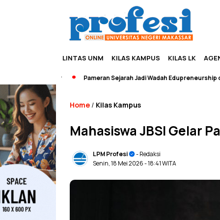
LINTAS UNM
KILAS KAMPUS
KILAS LK
AGE
Pameran Sejarah Jadi Wadah Edupreneurship dan Wisat
Home
Kilas Kampus
/
​Mahasiswa JBSI Gelar 
LPM Profesi
- Redaksi
Senin, 18 Mei 2026
- 18:41 WITA