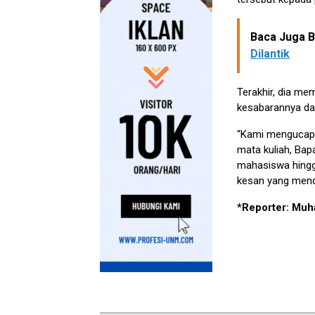
Baca Juga Be
Dilantik
Terakhir, dia me
kesabarannya d
“Kami mengucapk
mata kuliah, Ba
mahasiswa hingg
kesan yang menda
*Reporter: Mu