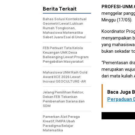
PROFESI-UNM
Berita Terkait
menggelar panggu
Bahas Solusi Kontekstual
Minggu (17/05).
Geometri Lewat Lukisan
Rumah Tongkonan,
Koordinator Prog
Mahasiswa Matematika
Sabet Juara Esai di Unmul
menyampaikan ba
yang mahasiswa d
FEB Perkuat Tata Kelola
bukan sekadar to
Keuangan UMK Desa
Balleanging Lewat Program
Pengabdian Masyarakat
“Pementasan dram
merupakan wujud 
Mahasiswa UNM Raih Gold
dari mata kuliah 
Award IICE 2026 Lewat
Inovasi GEOCULTURE-AR
Baca Juga Be
Jelang Pemilihan Rektor,
Dekan FEB Tekankan
Perpaduan 
Pembenahan Sarana dan
SDM
Pamerkan Alat Peraga
Kreatif, FMIPA Ubah
Paradigma Belajar
Matematika