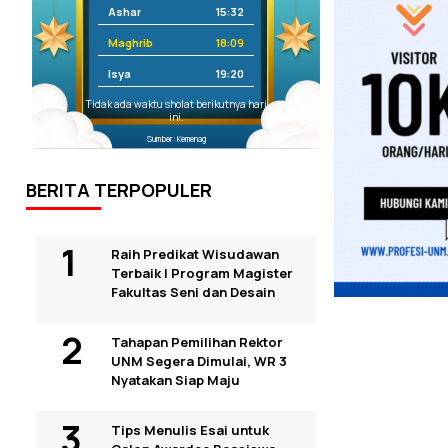
Ashar
15:32
Maghrib
18:09
Isya
19:20
Tidak ada waktu sholat berikutnya hari
ini.
Sumber: Kemenag
BERITA TERPOPULER
Raih Predikat Wisudawan
Terbaik I Program Magister
Fakultas Seni dan Desain
Tahapan Pemilihan Rektor
UNM Segera Dimulai, WR 3
Nyatakan Siap Maju
Tips Menulis Esai untuk