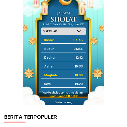
Jum'at, 22 Safar 1448 H / 07 Agustus 2026
Imsak
04:43
Subuh
04:53
Dzuhur
12:12
Ashar
15:33
Maghrib
18:09
Isya
19:20
Waktu sholat berikutnya dalam:
3 jam 3 menit 8 detik
Sumber: Kemenag
BERITA TERPOPULER