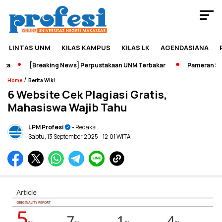
LINTAS UNM
KILAS KAMPUS
KILAS LK
AGENDASIANA
[Breaking News] Perpustakaan UNM Terbakar
Pameran Sejara
/
Home
Berita Wiki
6 Website Cek Plagiasi Gratis,
Mahasiswa Wajib Tahu
LPM Profesi
- Redaksi
Sabtu, 13 September 2025
- 12:01 WITA