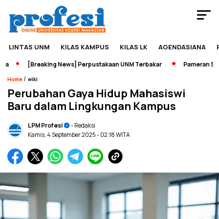
LINTAS UNM
KILAS KAMPUS
KILAS LK
AGENDASIANA
[Breaking News] Perpustakaan UNM Terbakar
Pameran Sejarah
/
Home
wiki
Perubahan Gaya Hidup Mahasiswi
Baru dalam Lingkungan Kampus
LPM Profesi
- Redaksi
Kamis, 4 September 2025
- 02:18 WITA