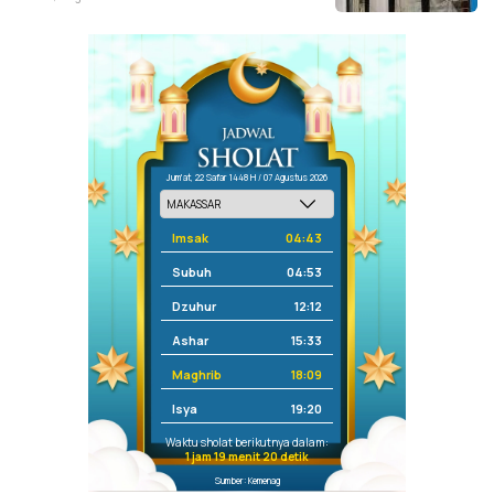
Jum'at, 22 Safar 1448 H / 07 Agustus 2026
Imsak
04:43
Subuh
04:53
Dzuhur
12:12
Ashar
15:33
Maghrib
18:09
Isya
19:20
Waktu sholat berikutnya dalam:
1 jam 19 menit 20 detik
Sumber: Kemenag