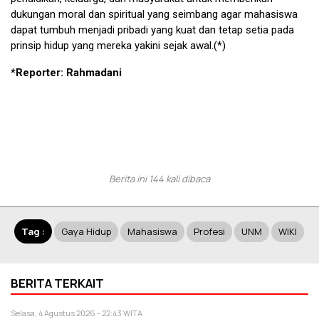
dukungan moral dan spiritual yang seimbang agar mahasiswa
dapat tumbuh menjadi pribadi yang kuat dan tetap setia pada
prinsip hidup yang mereka yakini sejak awal.(*)
*Reporter: Rahmadani
Berita ini 144 kali dibaca
Tag :
Gaya Hidup
Mahasiswa
Profesi
UNM
WIKI
BERITA TERKAIT
Selasa, 4 Agustus 2026 - 22:43 WITA