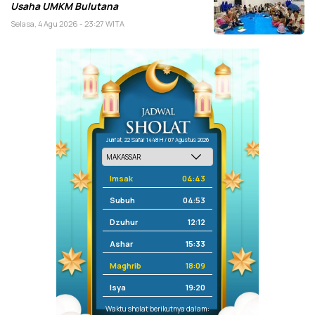
Usaha UMKM Bulutana
Selasa, 4 Agu 2026 - 23:27 WITA
Jum'at, 22 Safar 1448 H / 07 Agustus 2026
Imsak
04:43
Subuh
04:53
Dzuhur
12:12
Ashar
15:33
Maghrib
18:09
Isya
19:20
Waktu sholat berikutnya dalam: