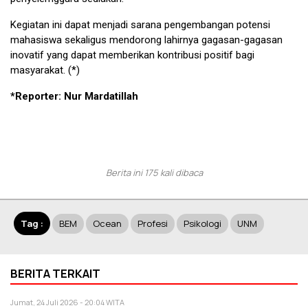
Kegiatan ini dapat menjadi sarana pengembangan potensi
mahasiswa sekaligus mendorong lahirnya gagasan-gagasan
inovatif yang dapat memberikan kontribusi positif bagi
masyarakat. (*)
*Reporter: Nur Mardatillah
Berita ini 175 kali dibaca
Tag :
BEM
Ocean
Profesi
Psikologi
UNM
BERITA TERKAIT
Jumat, 24 Juli 2026 - 20:04 WITA