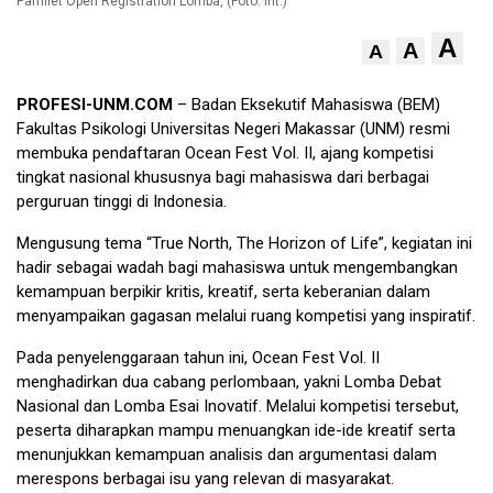
Pamflet Open Registration Lomba, (Foto: Int.)
A
A
A
PROFESI-UNM.COM
– Badan Eksekutif Mahasiswa (BEM)
Fakultas Psikologi Universitas Negeri Makassar (UNM) resmi
membuka pendaftaran Ocean Fest Vol. II, ajang kompetisi
tingkat nasional khususnya bagi mahasiswa dari berbagai
perguruan tinggi di Indonesia.
Mengusung tema “True North, The Horizon of Life”, kegiatan ini
hadir sebagai wadah bagi mahasiswa untuk mengembangkan
kemampuan berpikir kritis, kreatif, serta keberanian dalam
menyampaikan gagasan melalui ruang kompetisi yang inspiratif.
Pada penyelenggaraan tahun ini, Ocean Fest Vol. II
menghadirkan dua cabang perlombaan, yakni Lomba Debat
Nasional dan Lomba Esai Inovatif. Melalui kompetisi tersebut,
peserta diharapkan mampu menuangkan ide-ide kreatif serta
menunjukkan kemampuan analisis dan argumentasi dalam
merespons berbagai isu yang relevan di masyarakat.