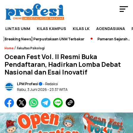
LINTAS UNM
KILAS KAMPUS
KILAS LK
AGENDASIANA
reaking News] Perpustakaan UNM Terbakar
Pameran Sejarah Jadi W
/
Home
Fakultas Psikologi
Ocean Fest Vol. II Resmi Buka
Pendaftaran, Hadirkan Lomba Debat
Nasional dan Esai Inovatif
LPM Profesi
- Redaksi
Rabu, 3 Juni 2026
- 23:37 WITA