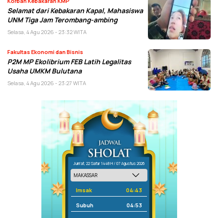
Korban Kebakaran KMP
Selamat dari Kebakaran Kapal, Mahasiswa
UNM Tiga Jam Terombang-ambing
Selasa, 4 Agu 2026 - 23:32 WITA
Fakultas Ekonomi dan Bisnis
P2M MP Ekolibrium FEB Latih Legalitas
Usaha UMKM Bulutana
Selasa, 4 Agu 2026 - 23:27 WITA
Jum'at, 22 Safar 1448 H / 07 Agustus 2026
Imsak
04:43
Subuh
04:53