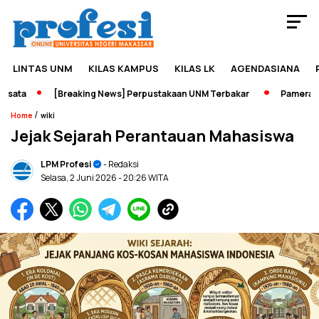
LINTAS UNM
KILAS KAMPUS
KILAS LK
AGENDASIANA
ata
[Breaking News] Perpustakaan UNM Terbakar
Pameran Sej
/
Home
wiki
Jejak Sejarah Perantauan Mahasiswa
LPM Profesi
- Redaksi
Selasa, 2 Juni 2026
- 20:26 WITA