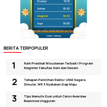
Dzuhur
12:12
Ashar
15:33
Maghrib
18:09
Isya
19:20
Tidak ada waktu sholat berikutnya hari ini.
Sumber: Kemenag
BERITA TERPOPULER
Raih Predikat Wisudawan Terbaik I Program
Magister Fakultas Seni dan Desain
Tahapan Pemilihan Rektor UNM Segera
Dimulai, WR 3 Nyatakan Siap Maju
Tips Menulis Esai untuk Calon Awardee
Beasiswa Unggulan