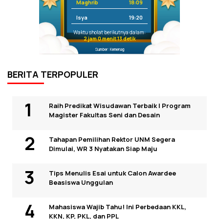
Maghrib
18:09
Isya
19:20
Waktu sholat berikutnya dalam:
2 jam 0 menit 13 detik
Sumber: Kemenag
BERITA TERPOPULER
Raih Predikat Wisudawan Terbaik I Program
Magister Fakultas Seni dan Desain
Tahapan Pemilihan Rektor UNM Segera
Dimulai, WR 3 Nyatakan Siap Maju
Tips Menulis Esai untuk Calon Awardee
Beasiswa Unggulan
Mahasiswa Wajib Tahu! Ini Perbedaan KKL,
KKN, KP, PKL, dan PPL