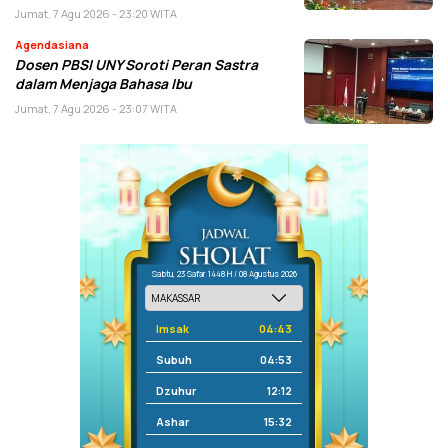
Jumat, 7 Agu 2026 - 23:20 WITA
Agendasiana
Dosen PBSI UNY Soroti Peran Sastra
dalam Menjaga Bahasa Ibu
Jumat, 7 Agu 2026 - 23:07 WITA
Sabtu, 23 Safar 1448 H / 08 Agustus 2026
Imsak
04:43
Subuh
04:53
Dzuhur
12:12
Ashar
15:32