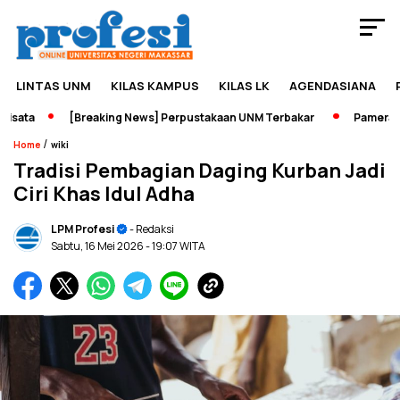
LINTAS UNM
KILAS KAMPUS
KILAS LK
AGENDASIANA
ata
[Breaking News] Perpustakaan UNM Terbakar
Pameran Sej
/
Home
wiki
Tradisi Pembagian Daging Kurban Jadi
Ciri Khas Idul Adha
LPM Profesi
- Redaksi
Sabtu, 16 Mei 2026
- 19:07 WITA