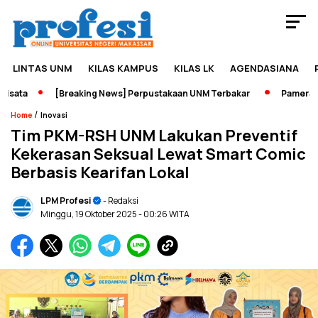
LINTAS UNM
KILAS KAMPUS
KILAS LK
AGENDASIANA
ata
[Breaking News] Perpustakaan UNM Terbakar
Pameran Sej
/
Home
Inovasi
Tim PKM-RSH UNM Lakukan Preventif
Kekerasan Seksual Lewat Smart Comic
Berbasis Kearifan Lokal
LPM Profesi
- Redaksi
Minggu, 19 Oktober 2025
- 00:26 WITA