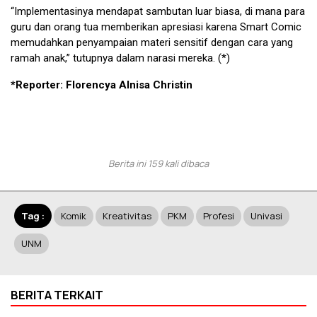
“Implementasinya mendapat sambutan luar biasa, di mana para
guru dan orang tua memberikan apresiasi karena Smart Comic
memudahkan penyampaian materi sensitif dengan cara yang
ramah anak,” tutupnya dalam narasi mereka. (*)
*Reporter: Florencya Alnisa Christin
Berita ini 159 kali dibaca
Tag :
Komik
Kreativitas
PKM
Profesi
Univasi
UNM
BERITA TERKAIT