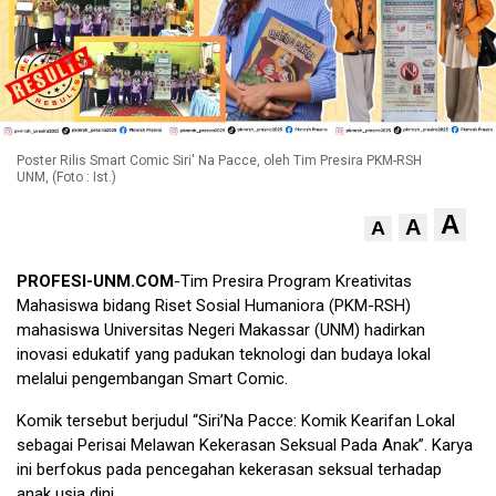
Poster Rilis Smart Comic Siri' Na Pacce, oleh Tim Presira PKM-RSH
UNM, (Foto : Ist.)
A
A
A
PROFESI-UNM.COM
-Tim Presira Program Kreativitas
Mahasiswa bidang Riset Sosial Humaniora (PKM-RSH)
mahasiswa Universitas Negeri Makassar (UNM) hadirkan
inovasi edukatif yang padukan teknologi dan budaya lokal
melalui pengembangan Smart Comic.
Komik tersebut berjudul “Siri’Na Pacce: Komik Kearifan Lokal
sebagai Perisai Melawan Kekerasan Seksual Pada Anak”. Karya
ini berfokus pada pencegahan kekerasan seksual terhadap
anak usia dini.