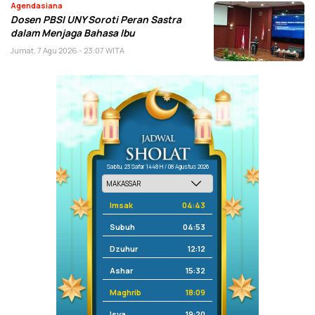
Agendasiana
Dosen PBSI UNY Soroti Peran Sastra
dalam Menjaga Bahasa Ibu
Jumat, 7 Agu 2026 - 23:07 WITA
Sabtu, 23 Safar 1448 H / 08 Agustus 2026
Imsak
04:43
Subuh
04:53
Dzuhur
12:12
Ashar
15:32
Maghrib
18:09
Isya
19:20