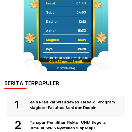
Imsak
04:43
Subuh
04:53
Dzuhur
12:12
Ashar
15:33
Maghrib
18:09
Isya
19:20
Waktu sholat berikutnya dalam:
0 jam 39 menit 17 detik
Sumber: Kemenag
BERITA TERPOPULER
Raih Predikat Wisudawan Terbaik I Program
Magister Fakultas Seni dan Desain
Tahapan Pemilihan Rektor UNM Segera
Dimulai, WR 3 Nyatakan Siap Maju