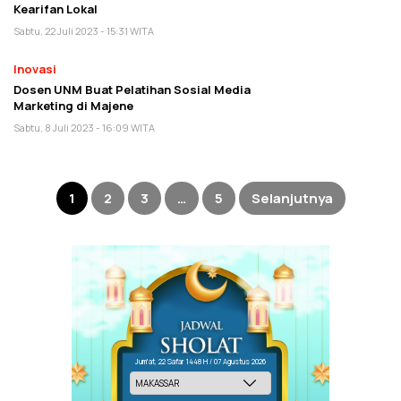
Kearifan Lokal
Sabtu, 22 Juli 2023 - 15:31 WITA
Inovasi
Dosen UNM Buat Pelatihan Sosial Media
Marketing di Majene
Sabtu, 8 Juli 2023 - 16:09 WITA
Paginasi
pos
1
2
3
…
5
Selanjutnya
Jum'at, 22 Safar 1448 H / 07 Agustus 2026