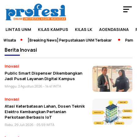
LINTAS UNM
KILAS KAMPUS
KILAS LK
AGENDASIANA
Wisata
[Breaking News] Perpustakaan UNM Terbakar
Pameran 
Berita
Inovasi
Inovasi
Public Smart Dispenser Dikembangkan
Jadi Pusat Layanan Digital Kampus
Minggu, 2 Agustus 2026 - 14:41 WITA
Inovasi
Atasi Keterbatasan Lahan, Dosen Teknik
Elektro Kembangkan Pertanian
Perkotaan Berbasis IoT
Rabu, 29 Juli 2026 - 05:59 WITA