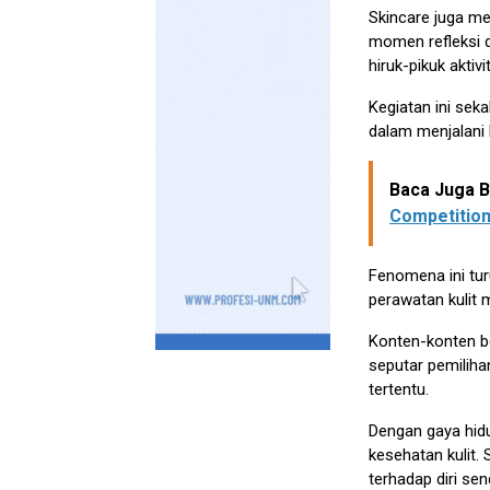
Skincare juga me
momen refleksi d
hiruk-pikuk aktiv
Kegiatan ini sek
dalam menjalani h
Baca Juga Be
Competition
Fenomena ini t
perawatan kulit 
Konten-konten b
seputar pemilihan
tertentu.
Dengan gaya hid
kesehatan kulit. 
terhadap diri send