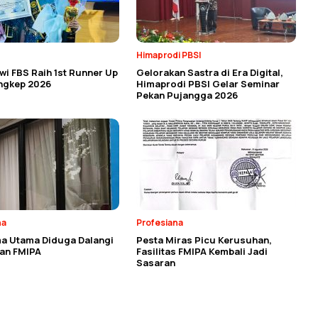
Himaprodi PBSI
i FBS Raih 1st Runner Up
Gelorakan Sastra di Era Digital,
angkep 2026
Himaprodi PBSI Gelar Seminar
Pekan Pujangga 2026
na
Profesiana
a Utama Diduga Dalangi
Pesta Miras Picu Kerusuhan,
an FMIPA
Fasilitas FMIPA Kembali Jadi
Sasaran