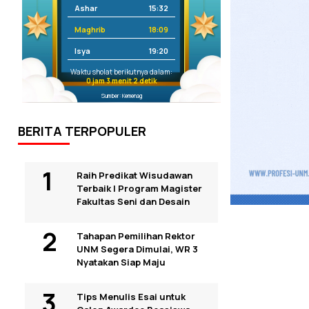
Ashar
15:32
Maghrib
18:09
Isya
19:20
Waktu sholat berikutnya dalam:
0 jam 3 menit 1 detik
Sumber: Kemenag
BERITA TERPOPULER
Raih Predikat Wisudawan
Terbaik I Program Magister
Fakultas Seni dan Desain
Tahapan Pemilihan Rektor
UNM Segera Dimulai, WR 3
Nyatakan Siap Maju
Tips Menulis Esai untuk