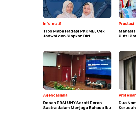
Informatif
Prestasi
Tips Maba Hadapi PKKMB, Cek
Mahasisw
Jadwal dan Siapkan Diri
Putri P
Agendasiana
Profesia
Dosen PBSI UNY Soroti Peran
Dua Nam
Sastra dalam Menjaga Bahasa Ibu
Kerusuh