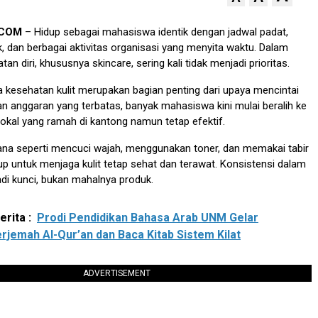
.COM
– Hidup sebagai mahasiswa identik dengan jadwal padat,
dan berbagai aktivitas organisasi yang menyita waktu. Dalam
atan diri, khususnya skincare, sering kali tidak menjadi prioritas.
 kesehatan kulit merupakan bagian penting dari upaya mencintai
ngan anggaran yang terbatas, banyak mahasiswa kini mulai beralih ke
lokal yang ramah di kantong namun tetap efektif.
ana seperti mencuci wajah, menggunakan toner, dan memakai tabir
p untuk menjaga kulit tetap sehat dan terawat. Konsistensi dalam
di kunci, bukan mahalnya produk.
rita :
Prodi Pendidikan Bahasa Arab UNM Gelar
erjemah Al-Qur’an dan Baca Kitab Sistem Kilat
ADVERTISEMENT