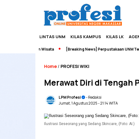
LINTAS UNM
KILAS KAMPUS
KILAS LK
AGE
preneurship dan Wisata
[Breaking News] Perpustakaan UNM Terbaka
Home
PROFESI WIKI
/
Merawat Diri di Tengah 
LPM Profesi
- Redaksi
Jumat, 1 Agustus 2025
- 21:14 WITA
Ilustrasi Seseorang yang Sedang Skincare, (Foto: AI.)