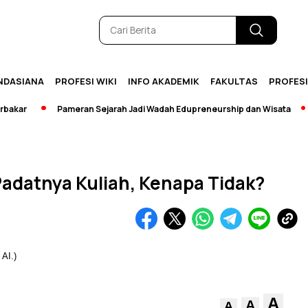
NDASIANA
PROFESI WIKI
INFO AKADEMIK
FAKULTAS
PROFES
r
Pameran Sejarah Jadi Wadah Edupreneurship dan Wisata
[Br
Padatnya Kuliah, Kenapa Tidak?
A
A
A