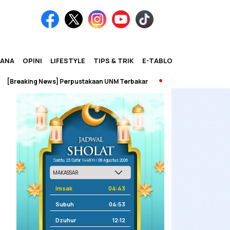
IANA
OPINI
LIFESTYLE
TIPS & TRIK
E-TABLOID
eaking News] Perpustakaan UNM Terbakar
Sabtu, 23 Safar 1448 H / 08 Agustus 2026
Imsak
04:43
Subuh
04:53
Dzuhur
12:12