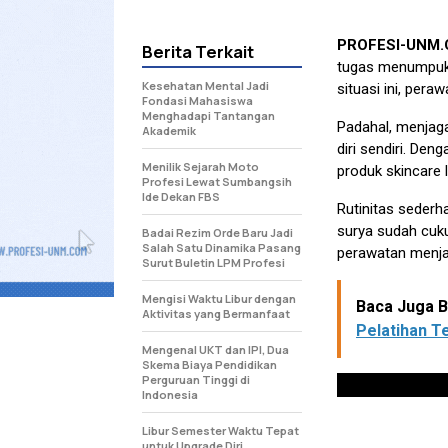
PROFESI-UNM
Berita Terkait
tugas menumpuk, 
Kesehatan Mental Jadi
situasi ini, peraw
Fondasi Mahasiswa
Menghadapi Tantangan
Padahal, menjaga
Akademik
diri sendiri. De
Menilik Sejarah Moto
produk skincare 
Profesi Lewat Sumbangsih
Ide Dekan FBS
Rutinitas sederh
surya sudah cuku
Badai Rezim Orde Baru Jadi
Salah Satu Dinamika Pasang
perawatan menja
Surut Buletin LPM Profesi
Mengisi Waktu Libur dengan
Baca Juga Be
Aktivitas yang Bermanfaat
Pelatihan T
Mengenal UKT dan IPI, Dua
Skema Biaya Pendidikan
Perguruan Tinggi di
Indonesia
Libur Semester Waktu Tepat
untuk Upgrade Diri