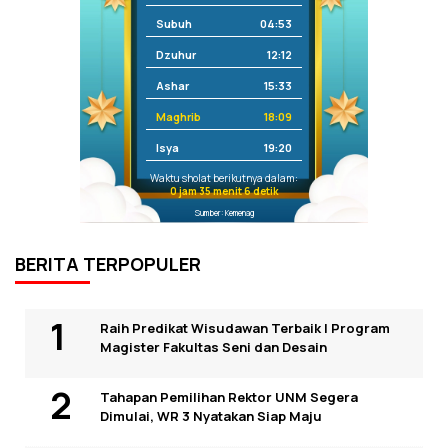
Subuh
04:53
Dzuhur
12:12
Ashar
15:33
Maghrib
18:09
Isya
19:20
Waktu sholat berikutnya dalam:
0 jam 35 menit 6 detik
Sumber: Kemenag
BERITA TERPOPULER
Raih Predikat Wisudawan Terbaik I Program
Magister Fakultas Seni dan Desain
Tahapan Pemilihan Rektor UNM Segera
Dimulai, WR 3 Nyatakan Siap Maju