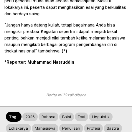
perlu generasi muda asah secara berkelanjutan. Melalui
lokakarya ini, peserta dapat menghasilkan esai yang berkualitas
dan berdaya saing.
“Jangan hanya datang kuliah, tetapi bagaimana Anda bisa
mengukir prestasi. Kegiatan seperti ini dapat menjadi bekal
penting, bahkan menjadi nilai tambah ketika melamar beasiswa
maupun mengikuti berbagai program pengembangan diri di
tingkat nasional,” tambahnya.
(*)
*Reporter: Muhammad Nasruddin
Berita ini 72 kali dibaca
Tag :
2026
Bahasa
Balai
Esai
Linguistik
Lokakarya
Mahasiswa
Penulisan
Profesi
Sastra