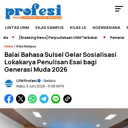
LINTAS UNM
KILAS KAMPUS
KILAS LK
AGENDASIANA
a
[Breaking News] Perpustakaan UNM Terbakar
Pameran Sejar
/
Home
Kilas Kampus
Balai Bahasa Sulsel Gelar Sosialisasi
Lokakarya Penulisan Esai bagi
Generasi Muda 2026
LPM Profesi
- Redaksi
Rabu, 3 Juni 2026
- 11:08 WITA