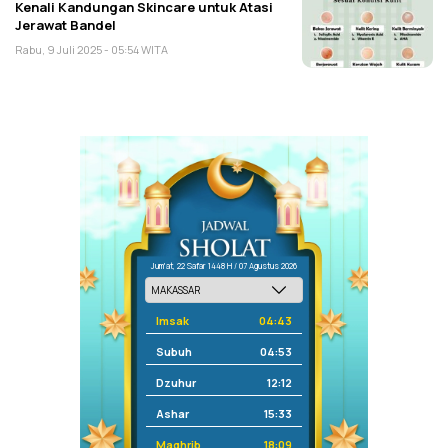
Kenali Kandungan Skincare untuk Atasi
Jerawat Bandel
Rabu, 9 Juli 2025 - 05:54 WITA
Jum'at, 22 Safar 1448 H / 07 Agustus 2026
Imsak
04:43
Subuh
04:53
Dzuhur
12:12
Ashar
15:33
Maghrib
18:09