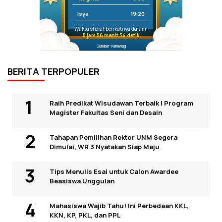
Isya
19:20
Waktu sholat berikutnya dalam:
5 jam 56 menit 34 detik
Sumber: Kemenag
BERITA TERPOPULER
Raih Predikat Wisudawan Terbaik I Program
Magister Fakultas Seni dan Desain
Tahapan Pemilihan Rektor UNM Segera
Dimulai, WR 3 Nyatakan Siap Maju
Tips Menulis Esai untuk Calon Awardee
Beasiswa Unggulan
Mahasiswa Wajib Tahu! Ini Perbedaan KKL,
KKN, KP, PKL, dan PPL