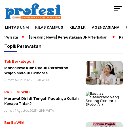
LINTAS UNM
KILAS KAMPUS
KILAS LK
AGENDASIANA
an Wisata
[Breaking News] Perpustakaan UNM Terbakar
Pamer
Topik
Perawatan
Tak Berkategori
Mahasiswa Kian Peduli Perawatan
Wajah Melalui Skincare
Jumat, 5 Juni 2026 - 15:18 WITA
PROFESI WIKI
Merawat Diri di Tengah Padatnya Kuliah,
Kenapa Tidak?
Jumat, 1 Agustus 2025 - 21:14 WITA
Berita Wiki