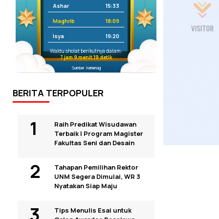
Ashar
15:33
Maghrib
18:09
Isya
19:20
Waktu sholat berikutnya dalam:
7 jam 9 menit 19 detik
Sumber: Kemenag
BERITA TERPOPULER
Raih Predikat Wisudawan
Terbaik I Program Magister
Fakultas Seni dan Desain
Tahapan Pemilihan Rektor
UNM Segera Dimulai, WR 3
Nyatakan Siap Maju
Tips Menulis Esai untuk