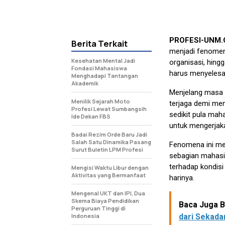
PROFESI-UNM
Berita Terkait
menjadi fenomen
Kesehatan Mental Jadi
organisasi, hin
Fondasi Mahasiswa
harus menyelesai
Menghadapi Tantangan
Akademik
Menjelang masa 
Menilik Sejarah Moto
terjaga demi men
Profesi Lewat Sumbangsih
sedikit pula ma
Ide Dekan FBS
untuk mengerjak
Badai Rezim Orde Baru Jadi
Salah Satu Dinamika Pasang
Fenomena ini men
Surut Buletin LPM Profesi
sebagian mahasi
terhadap kondisi
Mengisi Waktu Libur dengan
Aktivitas yang Bermanfaat
harinya.
Mengenal UKT dan IPI, Dua
Skema Biaya Pendidikan
Baca Juga Be
Perguruan Tinggi di
Indonesia
dari Sekada