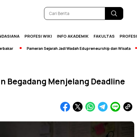
NDASIANA
PROFESI WIKI
INFO AKADEMIK
FAKULTAS
PROFES
Pameran Sejarah Jadi Wadah Edupreneurship dan Wisata
[Bre
an Begadang Menjelang Deadline