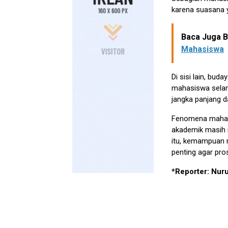
karena suasana 
Baca Juga Be
Mahasiswa
Di sisi lain, bu
mahasiswa selama
jangka panjang d
Fenomena mahas
akademik masih 
itu, kemampuan m
penting agar pro
*Reporter: Nuru