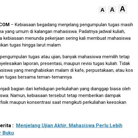
A
A
A
.COM
– Kebiasaan begadang menjelang pengumpulan tugas masih
a yang umum di kalangan mahasiswa. Padatnya jadwal kuliah,
gga kebiasaan menunda pekerjaan sering kali membuat mahasiswa
kan tugas hingga larut malam.
pengumpulan tugas atau ujian, banyak mahasiswa memilih tetap
yelesaikan laporan, presentasi, maupun revisi tugas kuliah. Tidak
hasiswa yang menghabiskan malam di kafe, perpustakaan, atau kos
an tugas bersama teman-temannya.
jadi bagian dari kehidupan perkuliahan yang dianggap biasa oleh
swa. Namun, kebiasaan tersebut tetap memberikan dampak
 fisik maupun konsentrasi saat mengikuti perkuliahan keesokan
rita :
Menjelang Ujian Akhir, Mahasiswa Perlu Lebih
r Buku