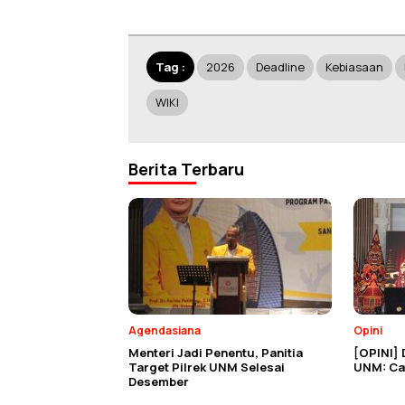
Tag :
2026
Deadline
Kebiasaan
WIKI
Berita Terbaru
Agendasiana
Opini
Menteri Jadi Penentu, Panitia
[OPINI] 
Target Pilrek UNM Selesai
UNM: Cat
Desember