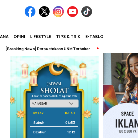
IANA
OPINI
LIFESTYLE
TIPS & TRIK
E-TABLOID
aking News] Perpustakaan UNM Terbakar
Jum'at, 22 Safar 1448 H / 07 Agustus 2026
Imsak
04:43
Subuh
04:53
Dzuhur
12:12