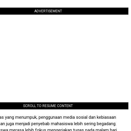
ADVERTISEMENT
SCROLL TO RESUME CONTENT
ugas yang menumpuk, penggunaan media sosial dan kebiasaan
an juga menjadi penyebab mahasiswa lebih sering begadang.
swa merasa lebih fokus mengerjakan tugas pada malam hari