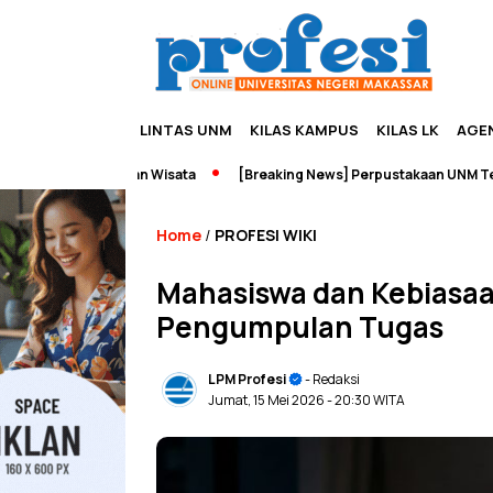
LINTAS UNM
KILAS KAMPUS
KILAS LK
AGE
reneurship dan Wisata
[Breaking News] Perpustakaan UNM Terbakar
Home
PROFESI WIKI
/
Mahasiswa dan Kebiasa
Pengumpulan Tugas
LPM Profesi
- Redaksi
Jumat, 15 Mei 2026
- 20:30 WITA