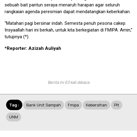
sebuah bait pantun seraya menaruh harapan agar seluruh
rangkaian agenda peresmian dapat mendatangkan keberkahan.
“​Matahari pagi bersinar indah. Semesta penuh pesona cakep.
Insyaallah hari ini berkah, untuk kita berkegiatan di FMIPA. Amin,”
tutupnya (*).
*Reporter: Azizah Auliyah
Berita ini 63 kali dibaca
Tag :
Bank Unit Sampah
Fmipa
Kebersihan
Plt
UNM