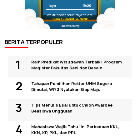
Isya
19:20
Waktu sholat berikutnya dalam:
1 jam 47 menit 33 detik
Sumber: Kemenag
BERITA TERPOPULER
Raih Predikat Wisudawan Terbaik I Program
Magister Fakultas Seni dan Desain
Tahapan Pemilihan Rektor UNM Segera
Dimulai, WR 3 Nyatakan Siap Maju
Tips Menulis Esai untuk Calon Awardee
Beasiswa Unggulan
Mahasiswa Wajib Tahu! Ini Perbedaan KKL,
KKN, KP, PKL, dan PPL