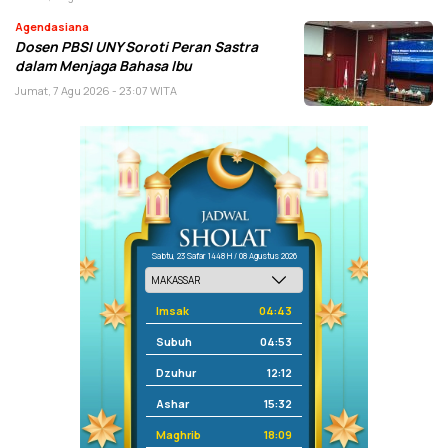
Agendasiana
Dosen PBSI UNY Soroti Peran Sastra
dalam Menjaga Bahasa Ibu
Jumat, 7 Agu 2026 - 23:07 WITA
Sabtu, 23 Safar 1448 H / 08 Agustus 2026
Imsak
04:43
Subuh
04:53
Dzuhur
12:12
Ashar
15:32
Maghrib
18:09