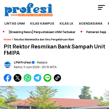
LINTAS UNM
KILAS KAMPUS
KILAS LK
AGENDASIANA
[Breaking News] Perpustakaan UNM Terbakar
Pameran Sejarah J
/
Home
Fakultas Matematika dan Ilmu Pengetahuan Alam
Plt Rektor Resmikan Bank Sampah Unit
FMIPA
LPM Profesi
- Redaksi
Kamis, 11 Juni 2026
- 00:15 WITA