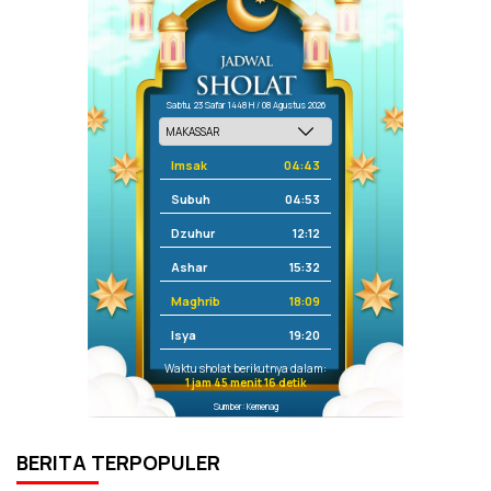
Sabtu, 23 Safar 1448 H / 08 Agustus 2026
Imsak
04:43
Subuh
04:53
Dzuhur
12:12
Ashar
15:32
Maghrib
18:09
Isya
19:20
Waktu sholat berikutnya dalam:
1 jam 45 menit 15 detik
Sumber: Kemenag
BERITA TERPOPULER