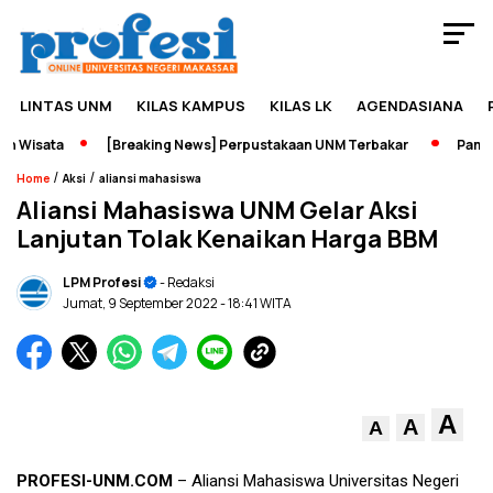
LINTAS UNM
KILAS KAMPUS
KILAS LK
AGENDASIANA
 Wisata
[Breaking News] Perpustakaan UNM Terbakar
Pameran
/
/
Home
Aksi
aliansi mahasiswa
Aliansi Mahasiswa UNM Gelar Aksi
Lanjutan Tolak Kenaikan Harga BBM
LPM Profesi
- Redaksi
Jumat, 9 September 2022
- 18:41 WITA
A
A
A
PROFESI-UNM.COM
– Aliansi Mahasiswa Universitas Negeri