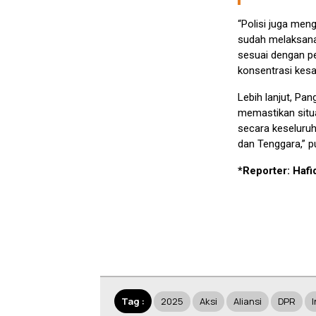
“Polisi juga men
sudah melaksanak
sesuai dengan pe
konsentrasi kesa
Lebih lanjut, P
memastikan situa
secara keseluruh
dan Tenggara,” p
*Reporter: Haf
Tag :
2025
Aksi
Aliansi
DPR