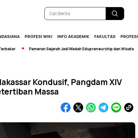
NDASIANA
PROFESI WIKI
INFO AKADEMIK
FAKULTAS
PROFES
Pameran Sejarah Jadi Wadah Edupreneurship dan Wisata
[Br
Makassar Kondusif, Pangdam XIV
etertiban Massa