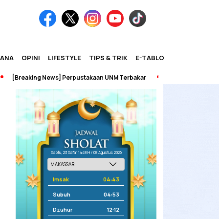
IANA
OPINI
LIFESTYLE
TIPS & TRIK
E-TABLOID
eaking News] Perpustakaan UNM Terbakar
Sabtu, 23 Safar 1448 H / 08 Agustus 2026
Imsak
04:43
Subuh
04:53
Dzuhur
12:12