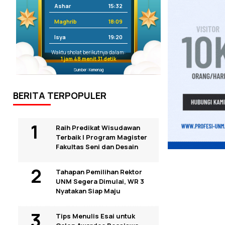
Ashar
15:32
Maghrib
18:09
Isya
19:20
Waktu sholat berikutnya dalam:
1 jam 48 menit 30 detik
Sumber: Kemenag
BERITA TERPOPULER
Raih Predikat Wisudawan
Terbaik I Program Magister
Fakultas Seni dan Desain
Tahapan Pemilihan Rektor
UNM Segera Dimulai, WR 3
Nyatakan Siap Maju
Tips Menulis Esai untuk