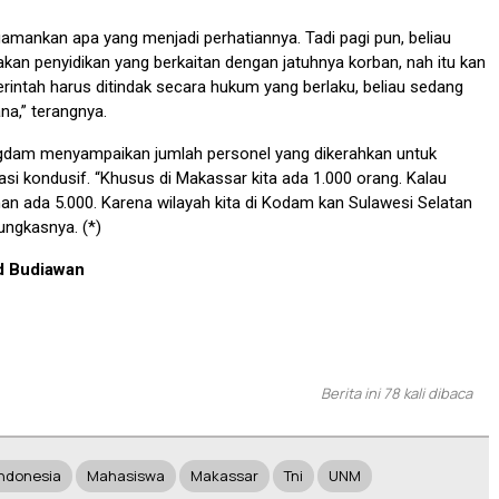
gamankan apa yang menjadi perhatiannya. Tadi pagi pun, beliau
an penyidikan yang berkaitan dengan jatuhnya korban, nah itu kan
rintah harus ditindak secara hukum yang berlaku, beliau sedang
na,” terangnya.
angdam menyampaikan jumlah personel yang dikerahkan untuk
si kondusif. “Khusus di Makassar kita ada 1.000 orang. Kalau
an ada 5.000. Karena wilayah kita di Kodam kan Sulawesi Selatan
ungkasnya. (*)
id Budiawan
Berita ini 78 kali dibaca
Indonesia
Mahasiswa
Makassar
Tni
UNM