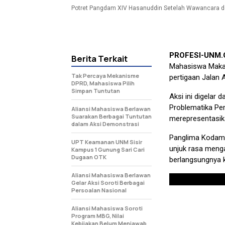
Potret Pangdam XIV Hasanuddin Setelah Wawancara de
PROFESI-UNM
Berita Terkait
Mahasiswa Makas
Tak Percaya Mekanisme
pertigaan Jalan 
DPRD, Mahasiswa Pilih
Simpan Tuntutan
Aksi ini digelar 
Problematika Pem
Aliansi Mahasiswa Berlawan
Suarakan Berbagai Tuntutan
merepresentasika
dalam Aksi Demonstrasi
Panglima Kodam X
UPT Keamanan UNM Sisir
unjuk rasa meng
Kampus 1 Gunung Sari Cari
Dugaan OTK
berlangsungnya 
Aliansi Mahasiswa Berlawan
Gelar Aksi Soroti Berbagai
Persoalan Nasional
Aliansi Mahasiswa Soroti
Program MBG, Nilai
Kebijakan Belum Menjawab