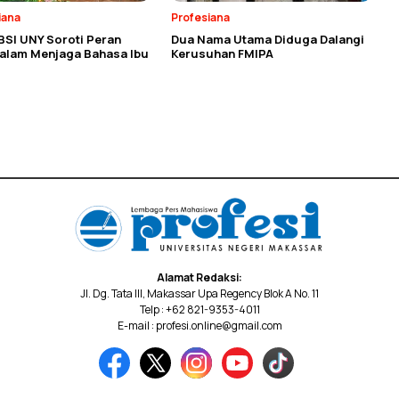
iana
Profesiana
BSI UNY Soroti Peran
Dua Nama Utama Diduga Dalangi
dalam Menjaga Bahasa Ibu
Kerusuhan FMIPA
Alamat Redaksi:
Jl. Dg. Tata III, Makassar Upa Regency Blok A No. 11
Telp : +62 821-9353-4011
E-mail : profesi.online@gmail.com