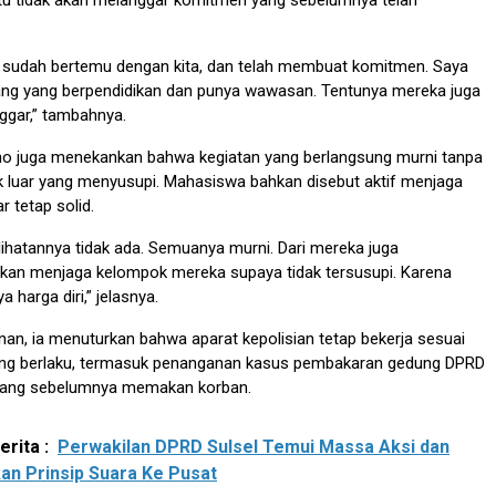
u tidak akan melanggar komitmen yang sebelumnya telah
 sudah bertemu dengan kita, dan telah membuat komitmen. Saya
ang yang berpendidikan dan punya wawasan. Tentunya mereka juga
ggar,” tambahnya.
no juga menekankan bahwa kegiatan yang berlangsung murni tanpa
ak luar yang menyusupi. Mahasiswa bahkan disebut aktif menjaga
 tetap solid.
elihatannya tidak ada. Semuanya murni. Dari mereka juga
an menjaga kelompok mereka supaya tidak tersusupi. Karena
 harga diri,” jelasnya.
an, ia menuturkan bahwa aparat kepolisian tetap bekerja sesuai
ng berlaku, termasuk penanganan kasus pembakaran gedung DPRD
yang sebelumnya memakan korban.
rita :
Perwakilan DPRD Sulsel Temui Massa Aksi dan
kan Prinsip Suara Ke Pusat