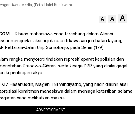
ngan Awak Media, (Foto: Hafid Budiawan)
A
A
A
.COM
– Ribuan mahasiswa yang tergabung dalam Aliansi
sar menggelar aksi unjuk rasa di kawasan jembatan layang,
AP Pettarani-Jalan Urip Sumoharjo, pada Senin (1/9).
dalam rangka menyoroti tindakan represif aparat kepolisian dan
erintahan Prabowo-Gibran, serta kinerja DPR yang dinilai gagal
n kepentingan rakyat.
IV Hasanuddin, Mayjen TNI Windiyatno, yang hadir diakhir aksi
apresiasi komitmen mahasiswa dalam menjaga ketertiban selama
kegiatan yang melibatkan massa.
ADVERTISEMENT