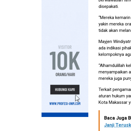
berwawasan tent
disepakati.
“Mereka kemarin
yakin mereka or
tidak akan melan
Mayjen Windiyat
ada indikasi pih
kelompoknya agar
“Alhamdulillah k
menyampaikan ak
mereka juga punya
Terkait pengaman
aturan hukum ya
Kota Makassar 
Baca Juga Be
Janji Terus