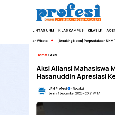
LINTAS UNM
KILAS KAMPUS
KILAS LK
AGE
reneurship dan Wisata
[Breaking News] Perpustakaan UNM Terbakar
Home
Aksi
/
Aksi Aliansi Mahasiswa 
Hasanuddin Apresiasi K
LPM Profesi
- Redaksi
Senin, 1 September 2025
- 20:21 WITA