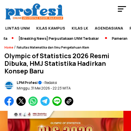
LINTAS UNM
KILAS KAMPUS
KILAS LK
AGENDASIANA
[Breaking News] Perpustakaan UNM Terbakar
Pameran Sejara
/
Home
Fakultas Matematika dan Ilmu Pengetahuan Alam
Olympic of Statistics 2026 Resmi
Dibuka, HMJ Statistika Hadirkan
Konsep Baru
LPM Profesi
- Redaksi
Minggu, 31 Mei 2026
- 22:23 WITA