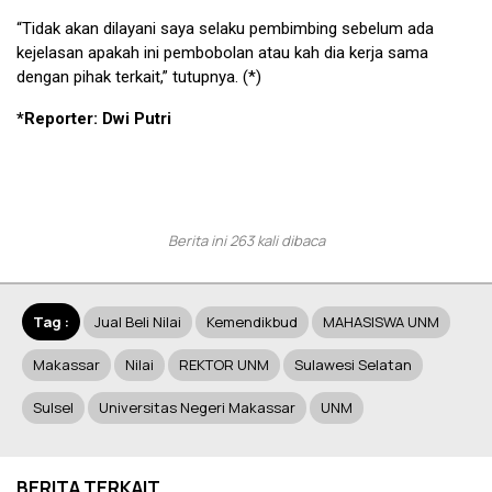
“Tidak akan dilayani saya selaku pembimbing sebelum ada
kejelasan apakah ini pembobolan atau kah dia kerja sama
dengan pihak terkait,” tutupnya. (*)
*Reporter: Dwi Putri
Berita ini 263 kali dibaca
Tag :
Jual Beli Nilai
Kemendikbud
MAHASISWA UNM
Makassar
Nilai
REKTOR UNM
Sulawesi Selatan
Sulsel
Universitas Negeri Makassar
UNM
BERITA TERKAIT