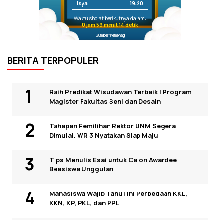
Isya
19:20
Waktu sholat berikutnya dalam:
0 jam 59 menit 14 detik
Sumber: Kemenag
BERITA TERPOPULER
Raih Predikat Wisudawan Terbaik I Program
Magister Fakultas Seni dan Desain
Tahapan Pemilihan Rektor UNM Segera
Dimulai, WR 3 Nyatakan Siap Maju
Tips Menulis Esai untuk Calon Awardee
Beasiswa Unggulan
Mahasiswa Wajib Tahu! Ini Perbedaan KKL,
KKN, KP, PKL, dan PPL