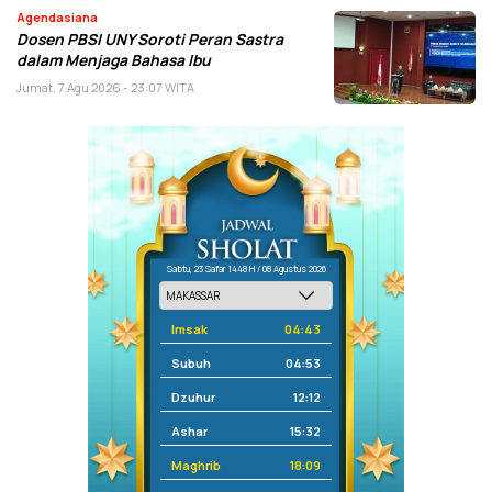
Agendasiana
Dosen PBSI UNY Soroti Peran Sastra
dalam Menjaga Bahasa Ibu
Jumat, 7 Agu 2026 - 23:07 WITA
Sabtu, 23 Safar 1448 H / 08 Agustus 2026
Imsak
04:43
Subuh
04:53
Dzuhur
12:12
Ashar
15:32
Maghrib
18:09