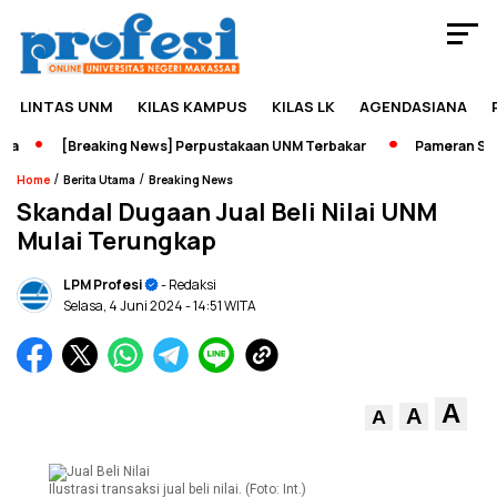
LINTAS UNM
KILAS KAMPUS
KILAS LK
AGENDASIANA
[Breaking News] Perpustakaan UNM Terbakar
Pameran Sejara
/
/
Home
Berita Utama
Breaking News
Skandal Dugaan Jual Beli Nilai UNM
Mulai Terungkap
LPM Profesi
- Redaksi
Selasa, 4 Juni 2024
- 14:51 WITA
A
A
A
Ilustrasi transaksi jual beli nilai. (Foto: Int.)