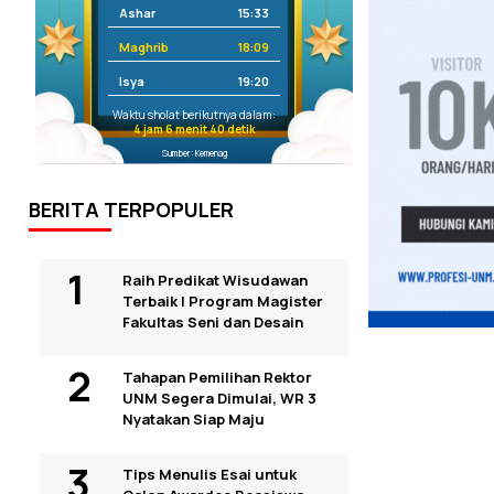
Ashar
15:33
Maghrib
18:09
Isya
19:20
Waktu sholat berikutnya dalam:
4 jam 6 menit 39 detik
Sumber: Kemenag
BERITA TERPOPULER
Raih Predikat Wisudawan
Terbaik I Program Magister
Fakultas Seni dan Desain
Tahapan Pemilihan Rektor
UNM Segera Dimulai, WR 3
Nyatakan Siap Maju
Tips Menulis Esai untuk