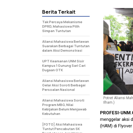
Berita Terkait
Tak Percaya Mekanisme
DPRD, Mahasiswa Pilih
Simpan Tuntutan
Aliansi Mahasiswa Berlawan
Suarakan Berbagai Tuntutan
dalam Aksi Demonstrasi
UPT Keamanan UNM Sisir
Kampus 1 Gunung Sari Cari
Dugaan OTK
Aliansi Mahasiswa Berlawan
Gelar Aksi Soroti Berbagai
Persoalan Nasional
Potret Aliansi Ma
Aliansi Mahasiswa Soroti
Ilham.)
Program MBG, Nilai
Kebijakan Belum Menjawab
PROFESI-UNM
Kebutuhan
menggelar aksi 
[FOTO] Aksi Mahasiswa
(HAM) di Flyover
Tuntut Pencabutan SK