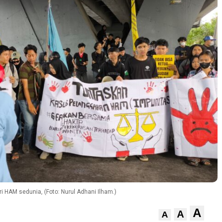
 HAM sedunia, (Foto: Nurul Adhani Ilham.)
A
A
A