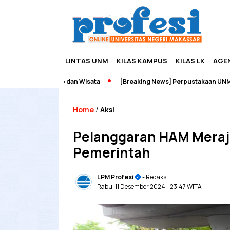
LINTAS UNM
KILAS KAMPUS
KILAS LK
AGE
preneurship dan Wisata
[Breaking News] Perpustakaan UNM Terbaka
Home
Aksi
/
Pelanggaran HAM Meraja
Pemerintah
LPM Profesi
- Redaksi
Rabu, 11 Desember 2024
- 23:47 WITA