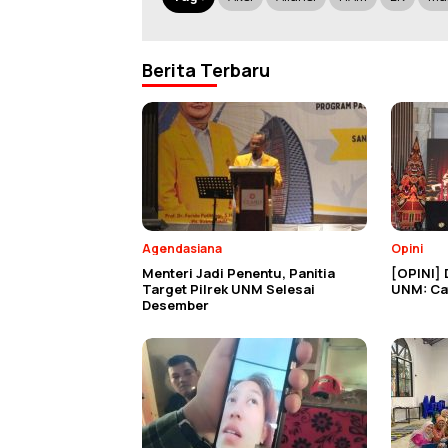
Berita Terbaru
Agendasiana
Opini
Menteri Jadi Penentu, Panitia
[OPINI] 
Target Pilrek UNM Selesai
UNM: Cat
Desember