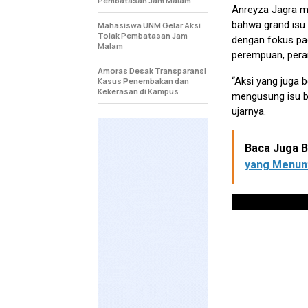
Pembatasan Jam Malam
Anreyza Jagra m
bahwa grand isu i
Mahasiswa UNM Gelar Aksi
Tolak Pembatasan Jam
dengan fokus pa
Malam
perempuan, peram
Amoras Desak Transparansi
“Aksi yang juga 
Kasus Penembakan dan
Kekerasan di Kampus
mengusung isu b
ujarnya.
Baca Juga Be
yang Menunt