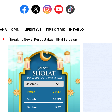
IANA
OPINI
LIFESTYLE
TIPS & TRIK
E-TABLOID
eaking News] Perpustakaan UNM Terbakar
Jum'at, 22 Safar 1448 H / 07 Agustus 2026
Imsak
04:43
Subuh
04:53
Dzuhur
12:12