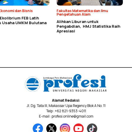
Ekonomi dan Bisnis
Fakultas Matematika dan Ilmu
Pengetahuan Alam
kolibrium FEB Latih
Alihkan Liburan untuk
as Usaha UMKM Bulutana
Pengabdian, HMJ Statistika Raih
Apresiasi
Alamat Redaksi:
Jl. Dg. Tata III, Makassar Upa Regency Blok A No. 11
Telp : +62 821-9353-4011
E-mail : profesi.online@gmail.com