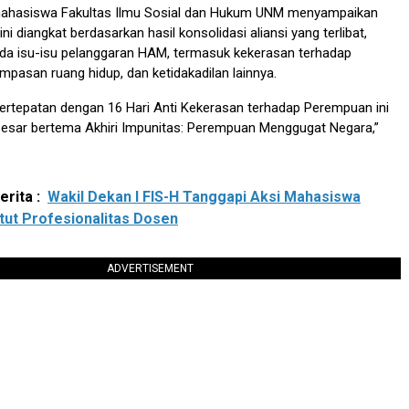
ahasiswa Fakultas Ilmu Sosial dan Hukum UNM menyampaikan
ni diangkat berdasarkan hasil konsolidasi aliansi yang terlibat,
da isu-isu pelanggaran HAM, termasuk kekerasan terhadap
pasan ruang hidup, dan ketidakadilan lainnya.
bertepatan dengan 16 Hari Anti Kekerasan terhadap Perempuan ini
esar bertema Akhiri Impunitas: Perempuan Menggugat Negara,”
rita :
Wakil Dekan I FIS-H Tanggapi Aksi Mahasiswa
ut Profesionalitas Dosen
ADVERTISEMENT