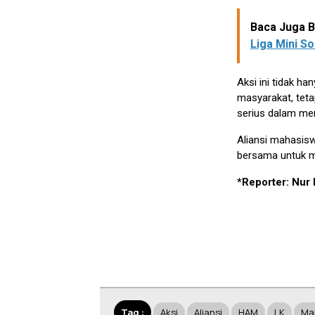
Baca Juga Be
Liga Mini S
Aksi ini tidak h
masyarakat, teta
serius dalam men
Aliansi mahasis
bersama untuk me
*Reporter: Nur 
Tag :
Aksi
Aliansi
HAM
LK
Ma