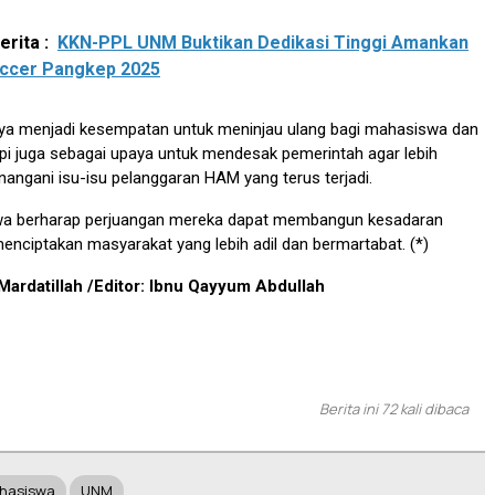
rita :
KKN-PPL UNM Buktikan Dedikasi Tinggi Amankan
occer Pangkep 2025
anya menjadi kesempatan untuk meninjau ulang bagi mahasiswa dan
pi juga sebagai upaya untuk mendesak pemerintah agar lebih
angani isu-isu pelanggaran HAM yang terus terjadi.
wa berharap perjuangan mereka dapat membangun kesadaran
nciptakan masyarakat yang lebih adil dan bermartabat. (*)
Mardatillah /Editor: Ibnu Qayyum Abdullah
Berita ini 72 kali dibaca
hasiswa
UNM