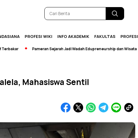
NDASIANA
PROFESI WIKI
INFO AKADEMIK
FAKULTAS
PROFES
r
Pameran Sejarah Jadi Wadah Edupreneurship dan Wisata
[Br
lela, Mahasiswa Sentil