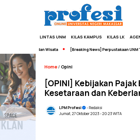
LINTAS UNM
KILAS KAMPUS
KILAS LK
AGE
upreneurship dan Wisata
[Breaking News] Perpustakaan UNM Terbak
Home
Opini
/
[OPINI] Kebijakan Paj
Kesetaraan dan Keberla
LPM Profesi
- Redaksi
Jumat, 27 Oktober 2023
- 20:23 WITA