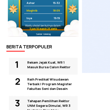
Ashar
15:32
Maghrib
18:09
Isya
19:19
Waktu sholat berikutnya dalam:
3 jam 10 menit 24 detik
Sumber: Kemenag
BERITA TERPOPULER
Rekam Jejak Kuat, WR 1
Masuk Bursa Calon Rektor
Raih Predikat Wisudawan
Terbaik I Program Magister
Fakultas Seni dan Desain
Tahapan Pemilihan Rektor
UNM Segera Dimulai, WR 3