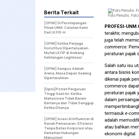
Berita Terkait
Foto Penulis. Foto:
[OPINI] Di Persimpangan
PROFESI-UNM
Pilrek UNM: Catatan Kami
Dari LK FIS-H
terakhir, mengub
juga telah memic
[OPINI] Ketika Penjaga
commerce
. Pem
Konstitusi Dipertanyakan:
Mufak LK FIP di Ambang
peraturan pajak 
Kehilangan Legitimasi
Salah satu isu 
[OPINI] Kampus Adalah
antara bisnis ko
Arena, Masa Depan Sedang
Dipertaruhkan
dikenai pajak pe
commerce dapat m
[Opini]Potret Perguruan
peraturan pajak 
Tinggi Saat Ini: Ketika
Mahasiswa Tidak Berani
dalam persaingan 
Bertanya dan Tidak Sanggup
mempertimbangka
Ketika Ditanya
termasuk
e-com
[OPINI] Invasi AI Influencer di
adalah memodifik
Ranah Pemasaran: Efisiensi
atau bahkan mem
Tanpa Batas Korporasi atau
Kematian Hubungan
ekonomi digital.
Manusiawi