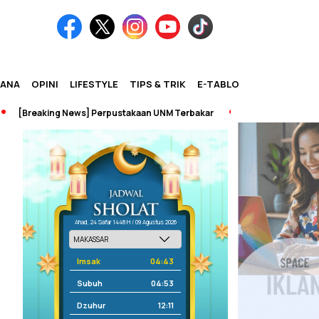
IANA
OPINI
LIFESTYLE
TIPS & TRIK
E-TABLOID
reaking News] Perpustakaan UNM Terbakar
Ahad, 24 Safar 1448 H / 09 Agustus 2026
Imsak
04:43
Subuh
04:53
Dzuhur
12:11