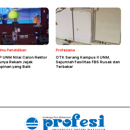
Ilmu Pendidikan
Profesiana
P UNM Nilai Calon Rektor
OTK Serang Kampus II UNM,
unya Rekam Jejak
Sejumlah Fasilitas FBS Rusak dan
pinan yang Baik
Terbakar