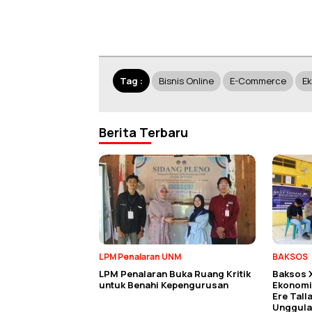
Tag :
Bisnis Online
E-Commerce
E
Berita Terbaru
LPM Penalaran UNM
BAKSOS
LPM Penalaran Buka Ruang Kritik
Baksos 
untuk Benahi Kepengurusan
Ekonomi 
Ere Tall
Unggula