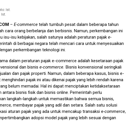
 Ist.
.COM
–
E-commerce
telah tumbuh pesat dalam beberapa tahun
ah cara orang berbelanja dan berbisnis. Namun, perkembangan ini
u isu-isu kebijakan, salah satunya adalah peraturan pajak
e-
erintah di berbagai negara telah mencari cara untuk menyesuaikan
dengan perkembangan teknologi ini.
utama dalam peraturan pajak e-commerce adalah kesetaraan pajak
nvensional dan bisnis
e-commerce.
Bisnis konvensional seringkali
njualan dan pajak properti. Namun, dalam beberapa kasus, bisnis e-
enghindari pajak ini atau dikenai pajak yang lebih rendah karena
yang belum memadai. Hal ini dapat menciptakan ketidaksetaraan
antara bisnis fisik dan bisnis online. Pemerintah perlu
n langkah-langkah untuk memastikan bahwa semua bisnis,
merce,
membayar pajak yang adil dan setara. Salah satu solusi
asi aturan pajak yang ada untuk mencakup transaksi e
-commerce
,
pertimbangkan adopsi model pajak yang lebih sesuai dengan