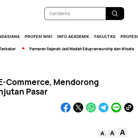
NDASIANA
PROFESI WIKI
INFO AKADEMIK
FAKULTAS
PROFES
ar
Pameran Sejarah Jadi Wadah Edupreneurship dan Wisata
[B
ak E-Commerce, Mendorong
njutan Pasar
A
A
A