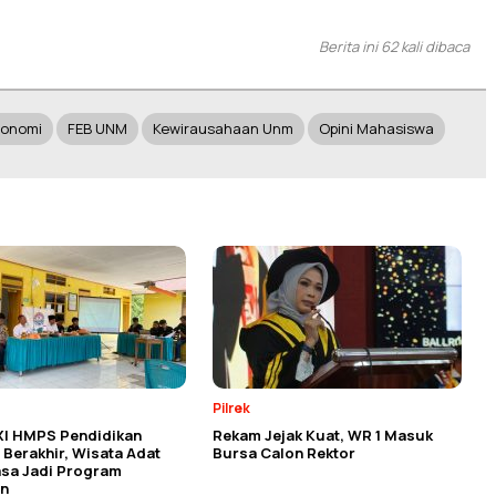
Berita ini 62 kali dibaca
konomi
FEB UNM
Kewirausahaan Unm
Opini Mahasiswa
Pilrek
XI HMPS Pendidikan
Rekam Jejak Kuat, WR 1 Masuk
Berakhir, Wisata Adat
Bursa Calon Rektor
asa Jadi Program
n