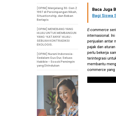
[OPINI] Menjelang 30: Gen Z
Baca Juga Be
1997 di Persimpangan Nikah,
Bagi Siswa
Situationship, dan Beban
Berlapis
[OPINI] MENEBANG YANG
E-commerce
seri
HIJAU UNTUK MEMBANGUN
internasional. I
YANG “KATANYA” HIJAU :
SEBUAH KONTRADIKSI
penjualan antar 
EKOLOGIS.
pajak dan aturan
perlu bekerja s
[OPINI] Nurani Indonesia:
Sedalam Gus Dur, Seluas
terintegrasi unt
Habibie – Sosok Pemimpin
membantu menghin
yang Dirindukan
commerce yang be