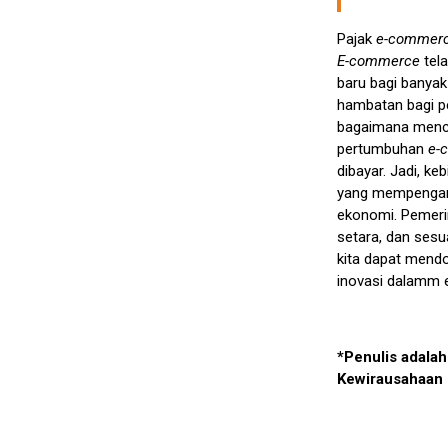
Pajak
e-commer
E-commerce
tel
baru bagi banyak 
hambatan bagi p
bagaimana menci
pertumbuhan
e-
dibayar. Jadi, keb
yang mempengaru
ekonomi. Pemerin
setara, dan ses
kita dapat mend
inovasi dalamm er
*Penulis adala
Kewirausahaan 