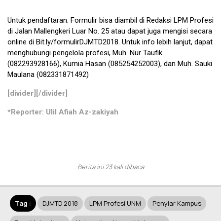
Untuk pendaftaran. Formulir bisa diambil di Redaksi LPM Profesi
di
Jalan Mallengkeri Luar No. 25
atau dapat juga mengisi secara
online di
Bit.ly/formulirDJMTD2018
. Untuk info lebih lanjut, dapat
menghubungi pengelola profesi, Muh. Nur Taufik
(082293928166), Kurnia Hasan (085254252003), dan Muh. Sauki
Maulana (082331871492)
[divider][/divider]
*Reporter: Ulil Afiah Az-zakiyah
Berita ini 23 kali dibaca
Tag :
DJMTD 2018
LPM Profesi UNM
Penyiar Kampus