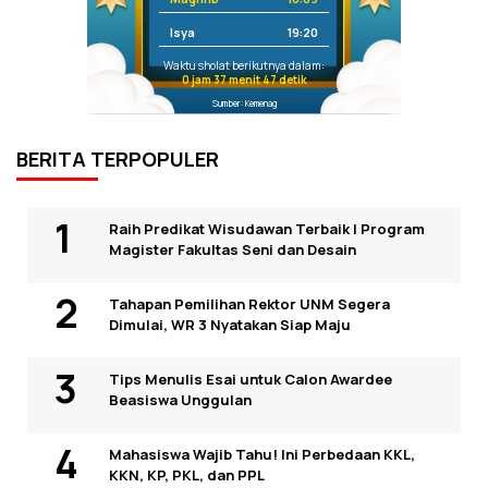
Isya
19:20
Waktu sholat berikutnya dalam:
0 jam 37 menit 47 detik
Sumber: Kemenag
BERITA TERPOPULER
Raih Predikat Wisudawan Terbaik I Program
Magister Fakultas Seni dan Desain
Tahapan Pemilihan Rektor UNM Segera
Dimulai, WR 3 Nyatakan Siap Maju
Tips Menulis Esai untuk Calon Awardee
Beasiswa Unggulan
Mahasiswa Wajib Tahu! Ini Perbedaan KKL,
KKN, KP, PKL, dan PPL