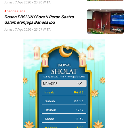
Jumat, 7 Agu 2026 - 23:20 WITA
Agendasiana
Dosen PBSI UNY Soroti Peran Sastra
dalam Menjaga Bahasa Ibu
Jumat, 7 Agu 2026 - 23:07 WITA
Sabtu, 23 Safar 1448 H / 08 Agustus 2026
Imsak
04:43
Subuh
04:53
Dzuhur
12:12
Ashar
15:32
Maghrib
18:09