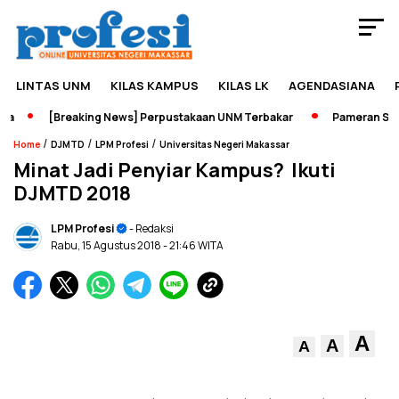
LINTAS UNM
KILAS KAMPUS
KILAS LK
AGENDASIANA
[Breaking News] Perpustakaan UNM Terbakar
Pameran Sejara
/
/
/
Home
DJMTD
LPM Profesi
Universitas Negeri Makassar
Minat Jadi Penyiar Kampus? Ikuti
DJMTD 2018
LPM Profesi
- Redaksi
Rabu, 15 Agustus 2018
- 21:46 WITA
A
A
A