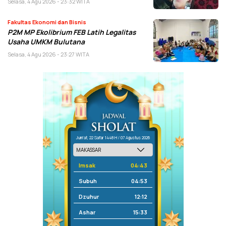
Selasa, 4 Agu 2026 - 23:32 WITA
Fakultas Ekonomi dan Bisnis
P2M MP Ekolibrium FEB Latih Legalitas
Usaha UMKM Bulutana
Selasa, 4 Agu 2026 - 23:27 WITA
Jum'at, 22 Safar 1448 H / 07 Agustus 2026
Imsak
04:43
Subuh
04:53
Dzuhur
12:12
Ashar
15:33