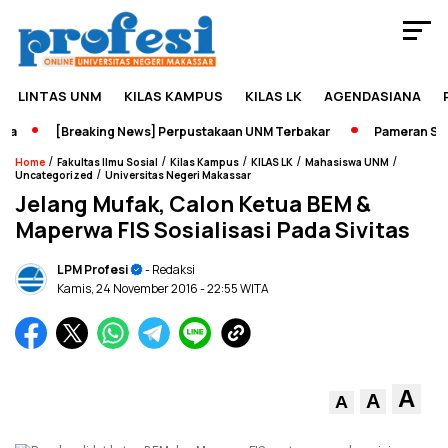
LINTAS UNM
KILAS KAMPUS
KILAS LK
AGENDASIANA
[Breaking News] Perpustakaan UNM Terbakar
Pameran Sejara
/
/
/
/
/
Home
Fakultas Ilmu Sosial
Kilas Kampus
KILAS LK
Mahasiswa UNM
/
Uncategorized
Universitas Negeri Makassar
Jelang Mufak, Calon Ketua BEM &
Maperwa FIS Sosialisasi Pada Sivitas
LPM Profesi
- Redaksi
Kamis, 24 November 2016
- 22:55 WITA
A
A
A