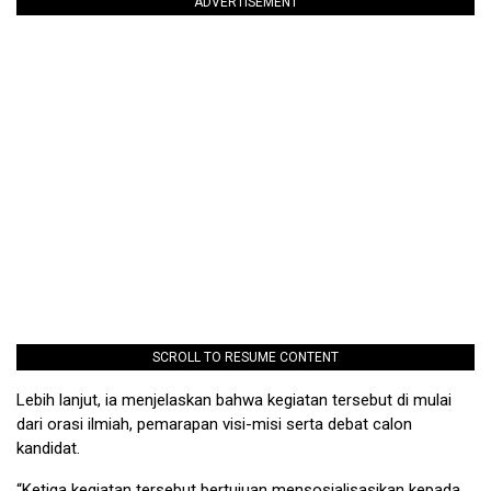
ADVERTISEMENT
SCROLL TO RESUME CONTENT
Lebih lanjut, ia menjelaskan bahwa kegiatan tersebut di mulai
dari orasi ilmiah, pemarapan visi-misi serta debat calon
kandidat.
“Ketiga kegiatan tersebut bertujuan mensosialisasikan kepada