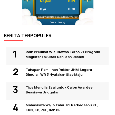
Maghrib
18:09
Isya
19:20
Tidak ada waktu sholat berikutnya hari ini.
Sumber: Kemenag
BERITA TERPOPULER
Raih Predikat Wisudawan Terbaik I Program
Magister Fakultas Seni dan Desain
Tahapan Pemilihan Rektor UNM Segera
Dimulai, WR 3 Nyatakan Siap Maju
Tips Menulis Esai untuk Calon Awardee
Beasiswa Unggulan
Mahasiswa Wajib Tahu! Ini Perbedaan KKL,
KKN, KP, PKL, dan PPL