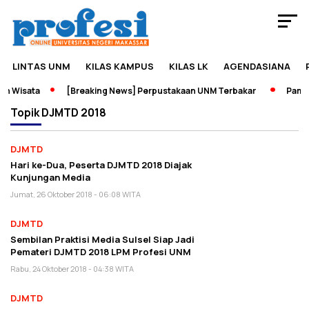
LINTAS UNM
KILAS KAMPUS
KILAS LK
AGENDASIANA
n Wisata
[Breaking News] Perpustakaan UNM Terbakar
Pamera
Topik
DJMTD 2018
DJMTD
Hari ke-Dua, Peserta DJMTD 2018 Diajak
Kunjungan Media
Jumat, 26 Oktober 2018 - 06:08 WITA
DJMTD
Sembilan Praktisi Media Sulsel Siap Jadi
Pemateri DJMTD 2018 LPM Profesi UNM
Rabu, 24 Oktober 2018 - 04:38 WITA
DJMTD