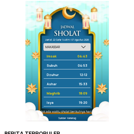
Jum'at, 22 Safar 1448 H / 07 Agustus 2026
Imsak
04:43
Subuh
04:53
Dzuhur
12:12
Ashar
15:33
Maghrib
18:09
Isya
19:20
Tidak ada waktu sholat berikutnya hari ini.
Sumber: Kemenag
BERITA TERPOPULER