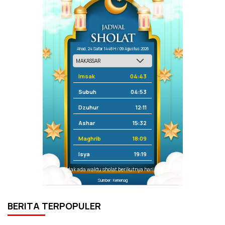
Ahad, 24 Safar 1448 H / 09 Agustus 2026
Imsak
04:43
Subuh
04:53
Dzuhur
12:11
Ashar
15:32
Maghrib
18:09
Isya
19:19
Tidak ada waktu sholat berikutnya hari ini.
Sumber: Kemenag
BERITA TERPOPULER