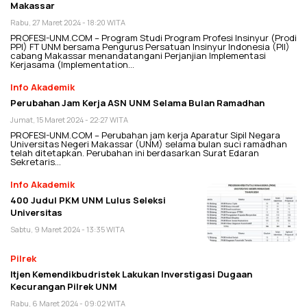
Makassar
Rabu, 27 Maret 2024 - 18:20 WITA
PROFESI-UNM.COM – Program Studi Program Profesi Insinyur (Prodi
PPI) FT UNM bersama Pengurus Persatuan Insinyur Indonesia (PII)
cabang Makassar menandatangani Perjanjian Implementasi
Kerjasama (Implementation…
Info Akademik
Perubahan Jam Kerja ASN UNM Selama Bulan Ramadhan
Jumat, 15 Maret 2024 - 22:27 WITA
PROFESI-UNM.COM – Perubahan jam kerja Aparatur Sipil Negara
Universitas Negeri Makassar (UNM) selama bulan suci ramadhan
telah ditetapkan. Perubahan ini berdasarkan Surat Edaran
Sekretaris…
Info Akademik
400 Judul PKM UNM Lulus Seleksi
Universitas
Sabtu, 9 Maret 2024 - 13:35 WITA
Pilrek
Itjen Kemendikbudristek Lakukan Inverstigasi Dugaan
Kecurangan Pilrek UNM
Rabu, 6 Maret 2024 - 09:02 WITA