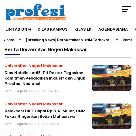
LINTAS UNM
KILAS KAMPUS
KILAS LK
AGENDASIANA
isata
[Breaking News] Perpustakaan UNM Terbakar
Pameran S
Berita
Universitas Negeri Makassar
Universitas Negeri Makassar
Dies Natalis ke-65, Plt Rektor Tegaskan
Komitmen Pendidikan Inklusif dan Unjuk
Prestasi Nasional
Sabtu, 1 Agustus 2026 - 23:10 WITA
Universitas Negeri Makassar
Relaksasi UKT Capai Rp13,41 Miliar, UNM
Fokus Ringankan Beban Mahasiswa
Sabtu, 1 Agustus 2026 - 22:37 WITA