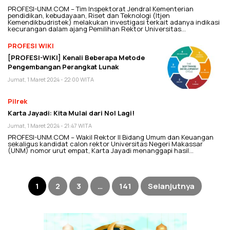
PROFESI-UNM.COM – Tim Inspektorat Jendral Kementerian
pendidikan, kebudayaan, Riset dan Teknologi (Itjen
Kemendikbudristek) melakukan investigasi terkait adanya indikasi
kecurangan dalam ajang Pemilihan Rektor Universitas…
PROFESI WIKI
[PROFESI-WIKI] Kenali Beberapa Metode
Pengembangan Perangkat Lunak
Jumat, 1 Maret 2024 - 22:00 WITA
Pilrek
Karta Jayadi: Kita Mulai dari Nol Lagi!
Jumat, 1 Maret 2024 - 21:47 WITA
PROFESI-UNM.COM – Wakil Rektor II Bidang Umum dan Keuangan
sekaligus kandidat calon rektor Universitas Negeri Makassar
(UNM) nomor urut empat, Karta Jayadi menanggapi hasil…
Paginasi
pos
1
2
3
…
141
Selanjutnya