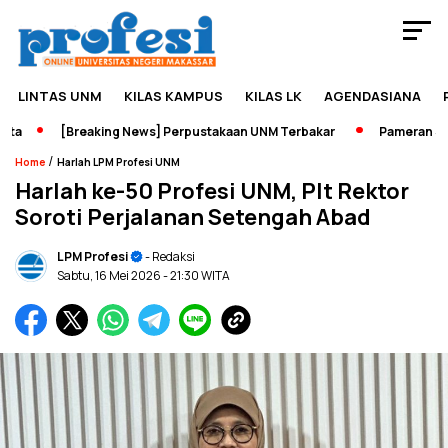
LINTAS UNM
KILAS KAMPUS
KILAS LK
AGENDASIANA
[Breaking News] Perpustakaan UNM Terbakar
Pameran Sejara
/
Home
Harlah LPM Profesi UNM
Harlah ke-50 Profesi UNM, Plt Rektor
Soroti Perjalanan Setengah Abad
LPM Profesi
- Redaksi
Sabtu, 16 Mei 2026
- 21:30 WITA