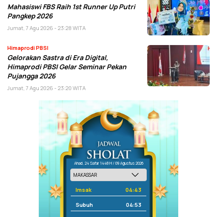
Mahasiswi FBS Raih 1st Runner Up Putri
Pangkep 2026
Jumat, 7 Agu 2026 - 23:28 WITA
Himaprodi PBSI
Gelorakan Sastra di Era Digital,
Himaprodi PBSI Gelar Seminar Pekan
Pujangga 2026
Jumat, 7 Agu 2026 - 23:20 WITA
Ahad, 24 Safar 1448 H / 09 Agustus 2026
Imsak
04:43
Subuh
04:53