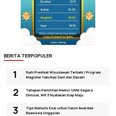
Dzuhur
12:11
Ashar
15:32
Maghrib
18:09
Isya
19:19
Waktu sholat berikutnya dalam:
2 jam 21 menit 24 detik
Sumber: Kemenag
BERITA TERPOPULER
Raih Predikat Wisudawan Terbaik I Program
Magister Fakultas Seni dan Desain
Tahapan Pemilihan Rektor UNM Segera
Dimulai, WR 3 Nyatakan Siap Maju
Tips Menulis Esai untuk Calon Awardee
Beasiswa Unggulan