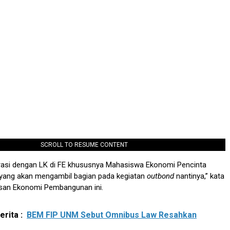
SCROLL TO RESUME CONTENT
rasi dengan LK di FE khususnya Mahasiswa Ekonomi Pencinta
ang akan mengambil bagian pada kegiatan
outbond
nantinya,” kata
san Ekonomi Pembangunan ini.
rita :
BEM FIP UNM Sebut Omnibus Law Resahkan