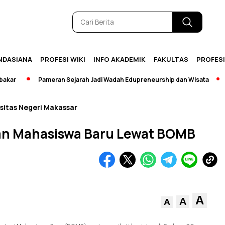
NDASIANA
PROFESI WIKI
INFO AKADEMIK
FAKULTAS
PROFES
Pameran Sejarah Jadi Wadah Edupreneurship dan Wisata
[Bre
sitas Negeri Makassar
an Mahasiswa Baru Lewat BOMB
A
A
A