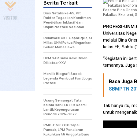
Berita Terkait
Peserta Bina Orien
Dies Natalis ke-65, Plt
Fakultas Ekonomi, Sa
Rektor Tegaskan Komitmen
Pendidikan Inklusif dan
PROFESI-UNM
Unjuk Prestasi Nasional
Universitas Neg
Relaksasi UKT Capai Rp13,41
melalui Bina Ori
Miliar, UNM Fokus Ringankan
kelas FE, Sabtu (
Beban Mahasiswa
UKM SAR Buka Rekrutmen
“Kegiatan ini b
Diklatsar XXV
temannya. Juga s
Menilik Biografi Sosok
Legenda Pembuat Font Logo
Baca Juga Be
Profesi
SBMPTN 20
Usung Semangat Tata
Kelola Baru, LK FEB Resmi
Tak hanya itu, 
Lantik Kepengurusan
untuk mengenalka
Periode 2026–2027
PMP-OMK XXIX Capai
Puncak, LPM Penalaran
Kukuhkan 46 Anggota Baru