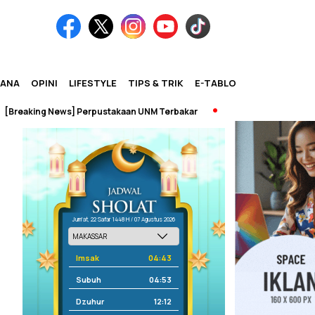
IANA
OPINI
LIFESTYLE
TIPS & TRIK
E-TABLOID
aking News] Perpustakaan UNM Terbakar
Jum'at, 22 Safar 1448 H / 07 Agustus 2026
Imsak
04:43
Subuh
04:53
Dzuhur
12:12