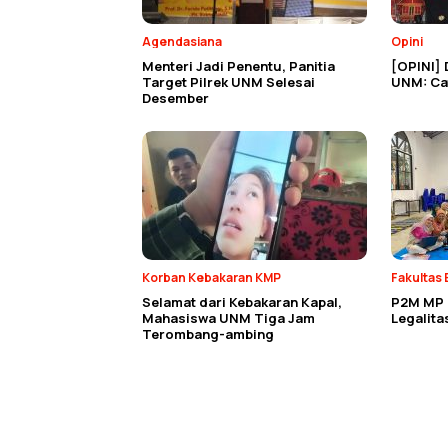
Agendasiana
Opini
Menteri Jadi Penentu, Panitia
[OPINI] 
Target Pilrek UNM Selesai
UNM: Cat
Desember
Korban Kebakaran KMP
Fakultas 
Selamat dari Kebakaran Kapal,
P2M MP E
Mahasiswa UNM Tiga Jam
Legalit
Terombang-ambing