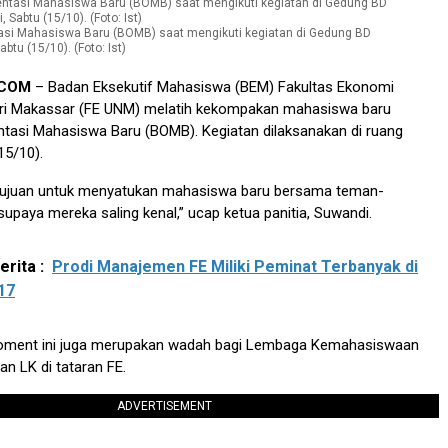
tasi Mahasiswa Baru (BOMB) saat mengikuti kegiatan di Gedung BD
btu (15/10). (Foto: Ist)
.COM
– Badan Eksekutif Mahasiswa (BEM) Fakultas Ekonomi
eri Makassar (FE UNM) melatih kekompakan mahasiswa baru
entasi Mahasiswa Baru (BOMB). Kegiatan dilaksanakan di ruang
15/10).
ertujuan untuk menyatukan mahasiswa baru bersama teman-
upaya mereka saling kenal,” ucap ketua panitia, Suwandi.
rita :
Prodi Manajemen FE Miliki Peminat Terbanyak di
17
moment ini juga merupakan wadah bagi Lembaga Kemahasiswaan
n LK di tataran FE.
ADVERTISEMENT