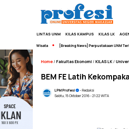
LINTAS UNM
KILAS KAMPUS
KILAS LK
AGE
reneurship dan Wisata
[Breaking News] Perpustakaan UNM Terbakar
Home
Fakultas Ekonomi
KILAS LK
Univer
/
/
/
BEM FE Latih Kekompak
LPM Profesi
- Redaksi
Sabtu, 15 Oktober 2016
- 21:22 WITA