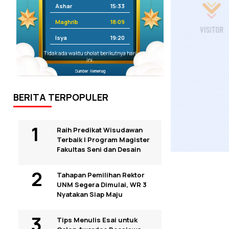
Ashar
15:33
Maghrib
18:09
Isya
19:20
Tidak ada waktu sholat berikutnya hari
ini.
Sumber: Kemenag
BERITA TERPOPULER
Raih Predikat Wisudawan
Terbaik I Program Magister
Fakultas Seni dan Desain
Tahapan Pemilihan Rektor
UNM Segera Dimulai, WR 3
Nyatakan Siap Maju
Tips Menulis Esai untuk