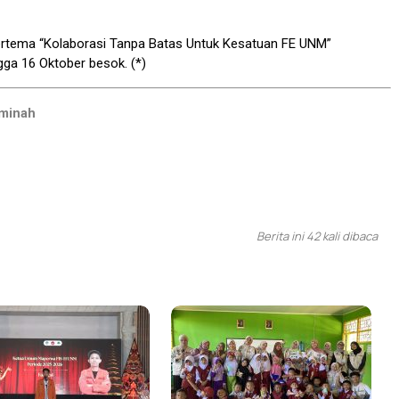
ertema “Kolaborasi Tanpa Batas Untuk Kesatuan FE UNM”
gga 16 Oktober besok. (*)
Aminah
Berita ini 42 kali dibaca