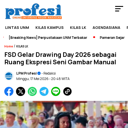
LINTAS UNM
KILAS KAMPUS
KILAS LK
AGENDASIANA
[Breaking News] Perpustakaan UNM Terbakar
Pameran Sejarah Jad
/
Home
KILAS LK
FSD Gelar Drawing Day 2026 sebagai
Ruang Ekspresi Seni Gambar Manual
LPM Profesi
- Redaksi
Minggu, 17 Mei 2026
- 20:48 WITA