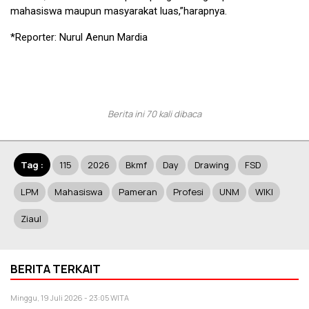
mahasiswa maupun masyarakat luas,”harapnya.
*Reporter: Nurul Aenun Mardia
Berita ini 70 kali dibaca
Tag :
115
2026
Bkmf
Day
Drawing
FSD
LPM
Mahasiswa
Pameran
Profesi
UNM
WIKI
Ziaul
BERITA TERKAIT
Minggu, 19 Juli 2026 - 23:05 WITA