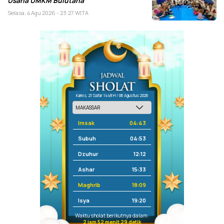
Usaha UMKM Bulutana
Selasa, 4 Agu 2026 - 23:27 WITA
Kamis, 21 Safar 1448 H / 06 Agustus 2026
Imsak
04:43
Subuh
04:53
Dzuhur
12:12
Ashar
15:33
Maghrib
18:09
Isya
19:20
Waktu sholat berikutnya dalam:
2 jam 52 menit 28 detik