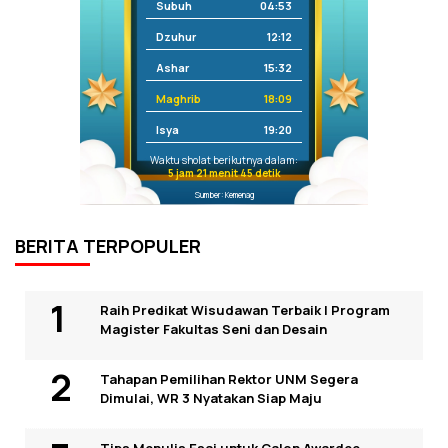
Subuh
04:53
Dzuhur
12:12
Ashar
15:32
Maghrib
18:09
Isya
19:20
Waktu sholat berikutnya dalam:
5 jam 21 menit 45 detik
Sumber: Kemenag
BERITA TERPOPULER
Raih Predikat Wisudawan Terbaik I Program
Magister Fakultas Seni dan Desain
Tahapan Pemilihan Rektor UNM Segera
Dimulai, WR 3 Nyatakan Siap Maju