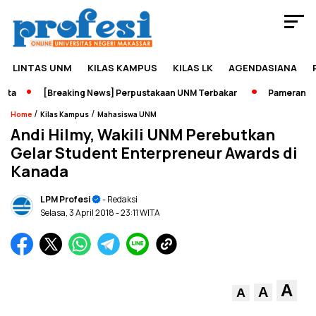
LINTAS UNM
KILAS KAMPUS
KILAS LK
AGENDASIANA
a
[Breaking News] Perpustakaan UNM Terbakar
Pameran Sejar
/
/
Home
Kilas Kampus
Mahasiswa UNM
Andi Hilmy, Wakili UNM Perebutkan
Gelar Student Enterpreneur Awards di
Kanada
LPM Profesi
- Redaksi
Selasa, 3 April 2018
- 23:11 WITA
A
A
A