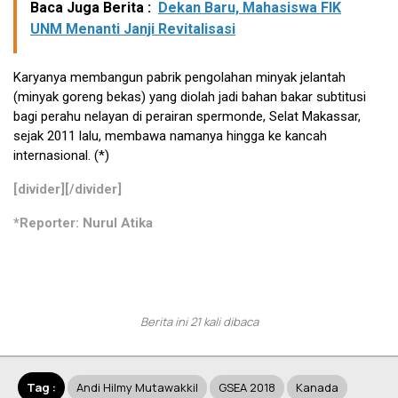
Baca Juga Berita :
Dekan Baru, Mahasiswa FIK
UNM Menanti Janji Revitalisasi
Karyanya membangun pabrik pengolahan minyak jelantah
(minyak goreng bekas) yang diolah jadi bahan bakar subtitusi
bagi perahu nelayan di perairan spermonde, Selat Makassar,
sejak 2011 lalu, membawa namanya hingga ke kancah
internasional. (*)
[divider][/divider]
*Reporter: Nurul Atika
Berita ini 21 kali dibaca
Tag :
Andi Hilmy Mutawakkil
GSEA 2018
Kanada