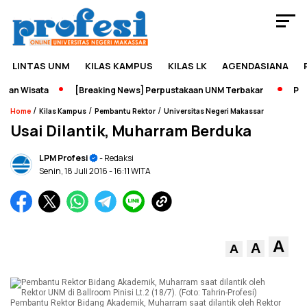
LINTAS UNM
KILAS KAMPUS
KILAS LK
AGENDASIANA
an Wisata
[Breaking News] Perpustakaan UNM Terbakar
Pamer
/
/
/
Home
Kilas Kampus
Pembantu Rektor
Universitas Negeri Makassar
Usai Dilantik, Muharram Berduka
LPM Profesi
- Redaksi
Senin, 18 Juli 2016
- 16:11 WITA
A
A
A
Pembantu Rektor Bidang Akademik, Muharram saat dilantik oleh Rektor