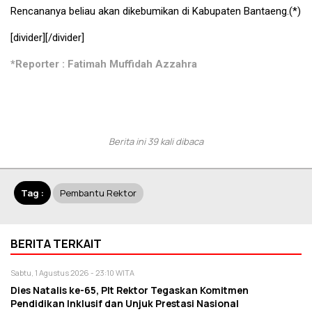
Rencananya beliau akan dikebumikan di Kabupaten Bantaeng.(*)
[divider][/divider]
*Reporter : Fatimah Muffidah Azzahra
Berita ini 39 kali dibaca
Tag :
Pembantu Rektor
BERITA TERKAIT
Sabtu, 1 Agustus 2026 - 23:10 WITA
Dies Natalis ke-65, Plt Rektor Tegaskan Komitmen
Pendidikan Inklusif dan Unjuk Prestasi Nasional