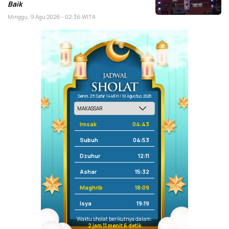
Baik
Minggu, 9 Agu 2026 - 02:36 WITA
Senin, 25 Safar 1448 H / 10 Agustus 2026
Imsak
04:43
Subuh
04:53
Dzuhur
12:11
Ashar
15:32
Maghrib
18:09
Isya
19:19
Waktu sholat berikutnya dalam:
2 jam 11 menit 6 detik