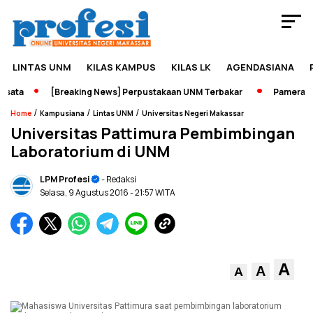
LINTAS UNM
KILAS KAMPUS
KILAS LK
AGENDASIANA
ata
[Breaking News] Perpustakaan UNM Terbakar
Pameran Sej
/
/
/
Home
Kampusiana
Lintas UNM
Universitas Negeri Makassar
Universitas Pattimura Pembimbingan
Laboratorium di UNM
LPM Profesi
- Redaksi
Selasa, 9 Agustus 2016
- 21:57 WITA
A
A
A