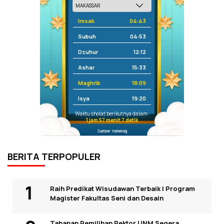
Imsak
04:43
Subuh
04:53
Dzuhur
12:12
Ashar
15:33
Maghrib
18:09
Isya
19:20
Waktu sholat berikutnya dalam:
1 jam 57 menit 7 detik
Sumber: Kemenag
BERITA TERPOPULER
Raih Predikat Wisudawan Terbaik I Program
Magister Fakultas Seni dan Desain
Tahapan Pemilihan Rektor UNM Segera