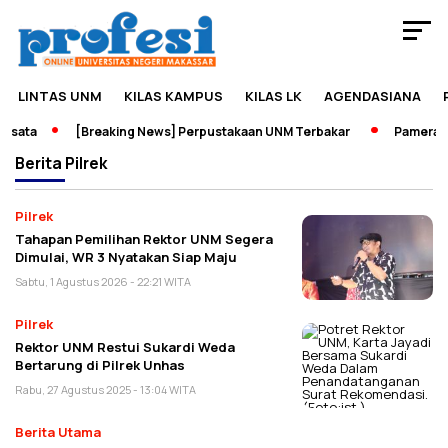
LINTAS UNM
KILAS KAMPUS
KILAS LK
AGENDASIANA
ata
[Breaking News] Perpustakaan UNM Terbakar
Pameran Sej
Berita
Pilrek
Pilrek
Tahapan Pemilihan Rektor UNM Segera
Dimulai, WR 3 Nyatakan Siap Maju
Sabtu, 1 Agustus 2026 - 22:21 WITA
Pilrek
Rektor UNM Restui Sukardi Weda
Bertarung di Pilrek Unhas
Rabu, 27 Agustus 2025 - 13:04 WITA
Berita Utama