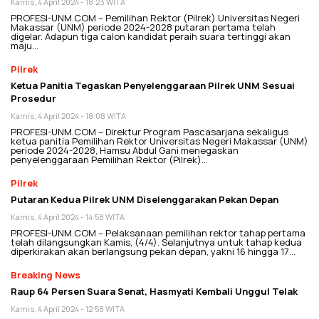
Kamis, 4 April 2024 - 18:23 WITA
PROFESI-UNM.COM – Pemilihan Rektor (Pilrek) Universitas Negeri
Makassar (UNM) periode 2024-2028 putaran pertama telah
digelar. Adapun tiga calon kandidat peraih suara tertinggi akan
maju…
Pilrek
Ketua Panitia Tegaskan Penyelenggaraan Pilrek UNM Sesuai
Prosedur
Kamis, 4 April 2024 - 18:08 WITA
PROFESI-UNM.COM – Direktur Program Pascasarjana sekaligus
ketua panitia Pemilihan Rektor Universitas Negeri Makassar (UNM)
periode 2024-2028, Hamsu Abdul Gani menegaskan
penyelenggaraan Pemilihan Rektor (Pilrek)…
Pilrek
Putaran Kedua Pilrek UNM Diselenggarakan Pekan Depan
Kamis, 4 April 2024 - 14:58 WITA
PROFESI-UNM.COM – Pelaksanaan pemilihan rektor tahap pertama
telah dilangsungkan Kamis, (4/4). Selanjutnya untuk tahap kedua
diperkirakan akan berlangsung pekan depan, yakni 16 hingga 17…
Breaking News
Raup 64 Persen Suara Senat, Hasmyati Kembali Unggul Telak
Kamis, 4 April 2024 - 12:58 WITA