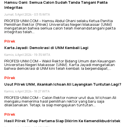
Hamsu Gani: Semua Calon Sudah Tanda Tangani Pakta
Integritas
Jumat, 5 April 2024 - 03:15 WITA
PROFESI-UNM.COM – Hamsu Abdul Ghani selaku Ketua Panitia
Pemilihan Rektor (Pilrek) Universitas Negeri Makassar (UNM)
mengatakan bahwa semua calon telah menandatangani pakta
integritas telah…
Pilrek
Karta Jayadi: Demokrasi di UNM Kembali Lagi
Kamis, 4 April 2024 - 19:35 WITA
PROFESI-UNM.COM – Wakil Rektor Bidang Umum dan Keuangan
Universitas Negeri Makassar (UNM), Karta Jayadi mengatakan
bahwa demokrasi di UNM kini telah kembali. Ia berpendapat,…
Pilrek
Usut Pilrek UNM, Akankah Ichsan Ali Layangkan Tuntutan Lagi?
Kamis, 4 April 2024 - 18:27 WITA
PROFESI-UNM.COM – Calon Rektor nomor urut dua, M Ichsan Ali
mengaku menerima hasil pemilihan rektor yang baru saja
dilaksanakan. Tetapi, Ia siap mengajukan tuntutan…
Pilrek
Hasil Pilrek Tahap Pertama Siap Dikirim Ke Kemendikbudristek