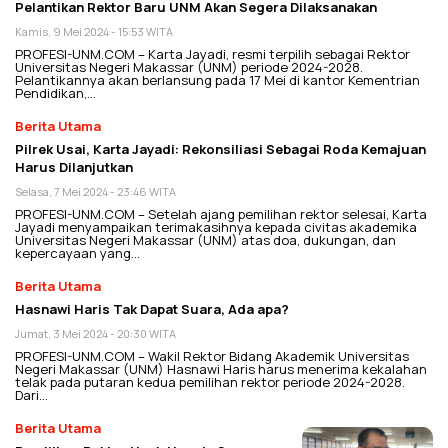
Pelantikan Rektor Baru UNM Akan Segera Dilaksanakan
Kamis, 9 Mei 2024 - 15:53 WITA
PROFESI-UNM.COM – Karta Jayadi, resmi terpilih sebagai Rektor
Universitas Negeri Makassar (UNM) periode 2024-2028.
Pelantikannya akan berlansung pada 17 Mei di kantor Kementrian
Pendidikan,…
Berita Utama
Pilrek Usai, Karta Jayadi: Rekonsiliasi Sebagai Roda Kemajuan
Harus Dilanjutkan
Selasa, 7 Mei 2024 - 23:46 WITA
PROFESI-UNM.COM – Setelah ajang pemilihan rektor selesai, Karta
Jayadi menyampaikan terimakasihnya kepada civitas akademika
Universitas Negeri Makassar (UNM) atas doa, dukungan, dan
kepercayaan yang…
Berita Utama
Hasnawi Haris Tak Dapat Suara, Ada apa?
Jumat, 3 Mei 2024 - 20:30 WITA
PROFESI-UNM.COM – Wakil Rektor Bidang Akademik Universitas
Negeri Makassar (UNM) Hasnawi Haris harus menerima kekalahan
telak pada putaran kedua pemilihan rektor periode 2024-2028.
Dari…
Berita Utama