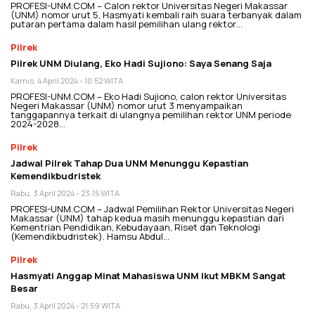
PROFESI-UNM.COM – Calon rektor Universitas Negeri Makassar
(UNM) nomor urut 5, Hasmyati kembali raih suara terbanyak dalam
putaran pertama dalam hasil pemilihan ulang rektor…
Pilrek
Pilrek UNM Diulang, Eko Hadi Sujiono: Saya Senang Saja
Kamis, 4 April 2024 - 10:52 WITA
PROFESI-UNM.COM – Eko Hadi Sujiono, calon rektor Universitas
Negeri Makassar (UNM) nomor urut 3 menyampaikan
tanggapannya terkait di ulangnya pemilihan rektor UNM periode
2024-2028…
Pilrek
Jadwal Pilrek Tahap Dua UNM Menunggu Kepastian
Kemendikbudristek
Rabu, 3 April 2024 - 23:15 WITA
PROFESI-UNM.COM – Jadwal Pemilihan Rektor Universitas Negeri
Makassar (UNM) tahap kedua masih menunggu kepastian dari
Kementrian Pendidikan, Kebudayaan, Riset dan Teknologi
(Kemendikbudristek). Hamsu Abdul…
Pilrek
Hasmyati Anggap Minat Mahasiswa UNM Ikut MBKM Sangat
Besar
Rabu, 3 April 2024 - 21:59 WITA