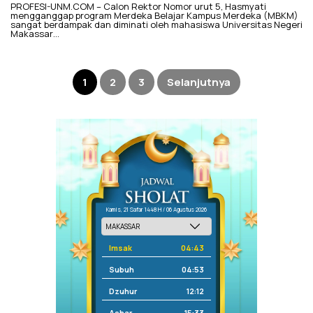
PROFESI-UNM.COM – Calon Rektor Nomor urut 5, Hasmyati
mengganggap program Merdeka Belajar Kampus Merdeka (MBKM)
sangat berdampak dan diminati oleh mahasiswa Universitas Negeri
Makassar…
Paginasi
pos
1
2
3
Selanjutnya
Kamis, 21 Safar 1448 H / 06 Agustus 2026
Imsak
04:43
Subuh
04:53
Dzuhur
12:12
Ashar
15:33