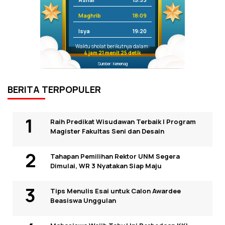
Maghrib
18:09
Isya
19:20
Waktu sholat berikutnya dalam:
4 jam 21 menit 24 detik
Sumber: Kemenag
BERITA TERPOPULER
Raih Predikat Wisudawan Terbaik I Program
Magister Fakultas Seni dan Desain
Tahapan Pemilihan Rektor UNM Segera
Dimulai, WR 3 Nyatakan Siap Maju
Tips Menulis Esai untuk Calon Awardee
Beasiswa Unggulan