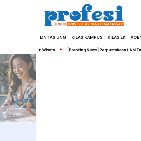
LINTAS UNM
KILAS KAMPUS
KILAS LK
AGE
dupreneurship dan Wisata
[Breaking News] Perpustakaan UNM Terba