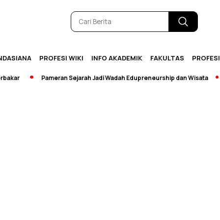
NDASIANA
PROFESI WIKI
INFO AKADEMIK
FAKULTAS
PROFES
kar
Pameran Sejarah Jadi Wadah Edupreneurship dan Wisata
[