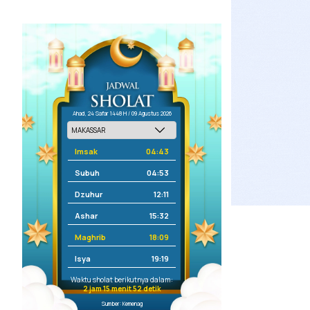
Ahad, 24 Safar 1448 H / 09 Agustus 2026
Imsak
04:43
Subuh
04:53
Dzuhur
12:11
Ashar
15:32
Maghrib
18:09
Isya
19:19
Waktu sholat berikutnya dalam:
2 jam 15 menit 51 detik
Sumber: Kemenag