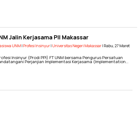
UNM Jalin Kerjasama PII Makassar
asiswa UNM
|
Profesi Insinyur
|
Universitas Negeri Makassar
| Rabu, 27 Maret
fesi Insinyur (Prodi PPI) FT UNM bersama Pengurus Persatuan
nandatangani Perjanjian Implementasi Kerjasama (Implementation…