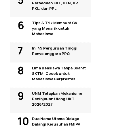
Perbedaan KKL, KKN, KP,
PKL, dan PPL
Tips & Trik Membuat CV
yang Menarik untuk
Mahasiswa
Ini 45 Perguruan Tinggi
Penyelenggara PPG
Lima Beasiswa Tanpa Syarat
SKTM, Cocok untuk
Mahasiswa Berprestasi
UNM Tetapkan Mekanisme
Peninjauan Ulang UKT
2026/2027
Dua Nama Utama Diduga
Dalangi Kerusuhan FMIPA