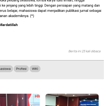
uka peluang beasiswa, lomba karya tulis ilmiah, hingga
i ke jenjang yang lebih tinggi. Dengan persiapan yang matang dan
rus belajar, mahasiswa dapat menjadikan publikasi jurnal sebagai
alanan akademiknya. (*)
Mardatillah
Berita ini 23 kali dibaca
asiswa
Profesi
WIKI