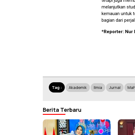
tetapi juga memb
melanjutkan stud
kemauan untuk te
bagian dari perj
*Reporter: Nur 
Tag :
Akademik
Ilmia
Jurnal
Mah
Berita Terbaru