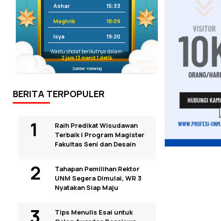
Ashar
15:33
Maghrib
18:09
Isya
19:20
Waktu sholat berikutnya dalam:
2 jam 13 menit 0 detik
Sumber: Kemenag
BERITA TERPOPULER
Raih Predikat Wisudawan
Terbaik I Program Magister
Fakultas Seni dan Desain
Tahapan Pemilihan Rektor
UNM Segera Dimulai, WR 3
Nyatakan Siap Maju
Tips Menulis Esai untuk