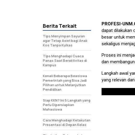
PROFESI-UNM
Berita Terkait
dapat dilakukan 
Tips Menyimpan Sayuran
besar untuk memp
agar Tetap Awet bagi Anak
sekaligus menjaga
Kos Tanpa Kulkas
Proses ini menja
Tips Menghadapi Cuaca
Panas Saat Beraktivitas di
dan membangun r
Kampus
Langkah awal yan
Kenali Beberapa Beasiswa
yang relevan dan
Pemerintah yang Bisa Jadi
Pilihan untuk Melanjutkan
Pendidikan
Siap KKN? Ini 5 Langkah yang
Perlu Dipersiapkan
Mahasiswa
Cara Menghadapi Ketakutan
Presentasi di Depan Kelas