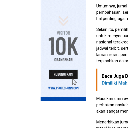
Umumnya, jurnal t
pembahasan, sert
hal penting agar
Selain itu, pemil
untuk menyesuaik
nasional terakred
jadwal terbit, s
laman resmi peng
terpisahkan dalam
Baca Juga Be
Dimiliki Mah
Masukan dari re
perbaikan naskah
akan sangat mem
Menerbitkan jurn