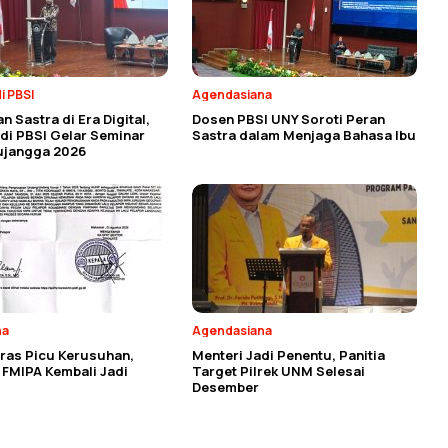
i PBSI
Agendasiana
n Sastra di Era Digital,
Dosen PBSI UNY Soroti Peran
di PBSI Gelar Seminar
Sastra dalam Menjaga Bahasa Ibu
ujangga 2026
na
Agendasiana
ras Picu Kerusuhan,
Menteri Jadi Penentu, Panitia
s FMIPA Kembali Jadi
Target Pilrek UNM Selesai
Desember