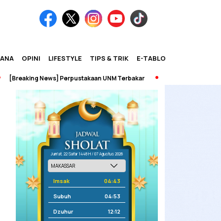
IANA
OPINI
LIFESTYLE
TIPS & TRIK
E-TABLOID
aking News] Perpustakaan UNM Terbakar
Jum'at, 22 Safar 1448 H / 07 Agustus 2026
Imsak
04:43
Subuh
04:53
Dzuhur
12:12