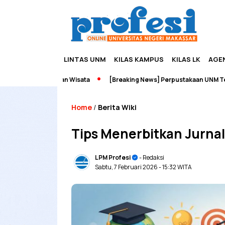
LINTAS UNM
KILAS KAMPUS
KILAS LK
AGE
eneurship dan Wisata
[Breaking News] Perpustakaan UNM Terbakar
Home
Berita Wiki
/
Tips Menerbitkan Jurnal
LPM Profesi
- Redaksi
Sabtu, 7 Februari 2026
- 15:32 WITA