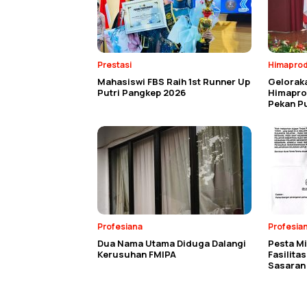
Prestasi
Himaprod
Mahasiswi FBS Raih 1st Runner Up
Geloraka
Putri Pangkep 2026
Himapro
Pekan P
Profesiana
Profesia
Dua Nama Utama Diduga Dalangi
Pesta Mi
Kerusuhan FMIPA
Fasilita
Sasaran