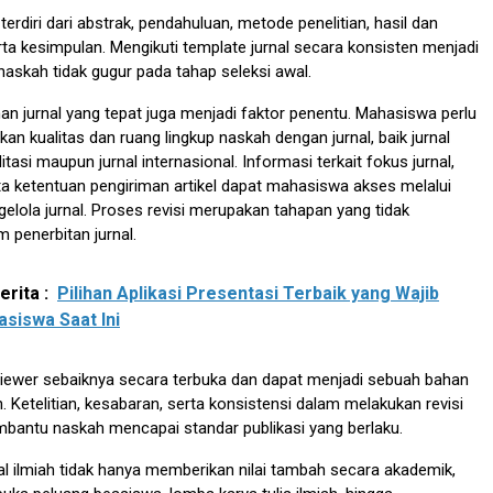
erdiri dari abstrak, pendahuluan, metode penelitian, hasil dan
a kesimpulan. Mengikuti template jurnal secara konsisten menjadi
 naskah tidak gugur pada tahap seleksi awal.
ihan jurnal yang tepat juga menjadi faktor penentu. Mahasiswa perlu
an kualitas dan ruang lingkup naskah dengan jurnal, baik jurnal
itasi maupun jurnal internasional. Informasi terkait fokus jurnal,
erta ketentuan pengiriman artikel dapat mahasiswa akses melalui
elola jurnal. Proses revisi merupakan tahapan yang tidak
 penerbitan jurnal.
rita :
Pilihan Aplikasi Presentasi Terbaik yang Wajib
asiswa Saat Ini
viewer sebaiknya secara terbuka dan dapat menjadi sebuah bahan
. Ketelitian, kesabaran, serta konsistensi dalam melakukan revisi
bantu naskah mencapai standar publikasi yang berlaku.
al ilmiah tidak hanya memberikan nilai tambah secara akademik,