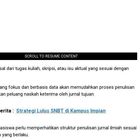
SCROLL TO RESUME CONTENT
al dari tugas kuliah, skripsi, atau isu aktual yang sesuai dengan
 yang fokus dan berbasis data akan memudahkan proses penulisan
an peluang naskah keterima oleh jurnal tujuan.
rita :
Strategi Lulus SNBT di Kampus Impian
asiswa perlu memperhatikan struktur penulisan jurnal ilmiah sesuai
yang berlaku.