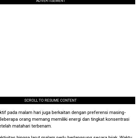
ADVERTISEMENT
SCROLL TO RESUME CONTENT
tif pada malam hari juga berkaitan dengan preferensi masing-
 Beberapa orang memang memiliki energi dan tingkat konsentrasi
setelah matahari terbenam.
aktivitas hingga larut malam perlu berlangsung secara bijak. Waktu