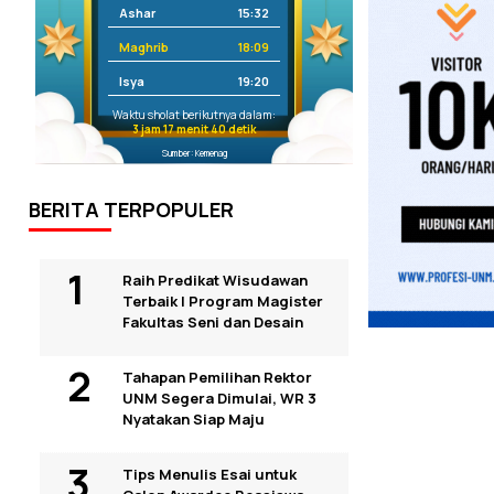
Ashar
15:32
Maghrib
18:09
Isya
19:20
Waktu sholat berikutnya dalam:
3 jam 17 menit 39 detik
Sumber: Kemenag
BERITA TERPOPULER
Raih Predikat Wisudawan
Terbaik I Program Magister
Fakultas Seni dan Desain
Tahapan Pemilihan Rektor
UNM Segera Dimulai, WR 3
Nyatakan Siap Maju
Tips Menulis Esai untuk