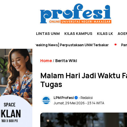
LINTAS UNM
KILAS KAMPUS
KILAS LK
AGE
sata
[Breaking News] Perpustakaan UNM Terbakar
Pameran Se
Home
Berita Wiki
/
Malam Hari Jadi Waktu 
Tugas
LPM Profesi
- Redaksi
Jumat, 29 Mei 2026
- 23:14 WITA