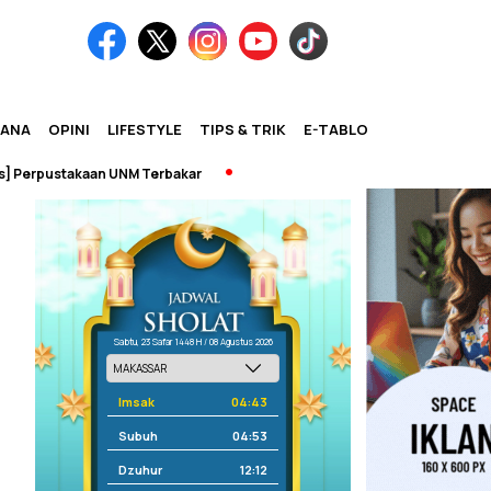
IANA
OPINI
LIFESTYLE
TIPS & TRIK
E-TABLOID
ustakaan UNM Terbakar
Sabtu, 23 Safar 1448 H / 08 Agustus 2026
Imsak
04:43
Subuh
04:53
Dzuhur
12:12