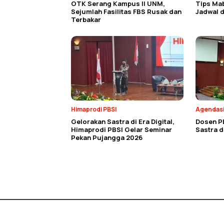
OTK Serang Kampus II UNM,
Tips Ma
Sejumlah Fasilitas FBS Rusak dan
Jadwal d
Terbakar
Himaprodi PBSI
Agendas
Gelorakan Sastra di Era Digital,
Dosen P
Himaprodi PBSI Gelar Seminar
Sastra 
Pekan Pujangga 2026