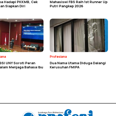
ba Hadapi PKKMB, Cek
Mahasiswi FBS Raih 1st Runner Up
an Siapkan Diri
Putri Pangkep 2026
iana
Profesiana
BSI UNY Soroti Peran
Dua Nama Utama Diduga Dalangi
dalam Menjaga Bahasa Ibu
Kerusuhan FMIPA