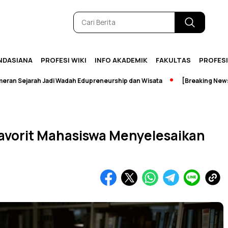
NDASIANA
PROFESI WIKI
INFO AKADEMIK
FAKULTAS
PROFES
jarah Jadi Wadah Edupreneurship dan Wisata
[Breaking News] Perp
Favorit Mahasiswa Menyelesaikan