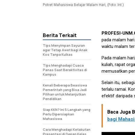
Potret Mahasiswa Belajar Malam Hari, (Foto: Int.)
PROFESI-UNM
Berita Terkait
pada malam hari
Tips Menyimpan Sayuran
waktu malam tera
agar Tetap Awet bagi Anak
Kos Tanpa Kulkas
Pada malam hari
kuliah, rapat or
Tips Menghadapi Cuaca
Panas Saat Beraktivitas di
memusatkan perh
Kampus
Selain itu, seba
Kenali Beberapa Beasiswa
terlalu ramai. K
Pemerintah yang Bisa Jadi
Pilihan untuk Melanjutkan
efektif daripada 
Pendidikan
Siap KKN? Ini 5 Langkah yang
Baca Juga Be
Perlu Dipersiapkan
Mahasiswa
bagi Mahas
Cara Menghadapi Ketakutan
Presentasi di Depan Kelas