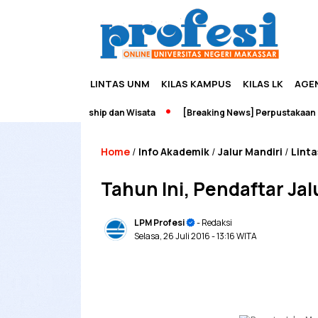
LINTAS UNM
KILAS KAMPUS
KILAS LK
AGE
dah Edupreneurship dan Wisata
[Breaking News] Perpustakaan UNM 
Home
Info Akademik
Jalur Mandiri
Lint
/
/
/
Tahun Ini, Pendaftar Ja
LPM Profesi
- Redaksi
Selasa, 26 Juli 2016
- 13:16 WITA