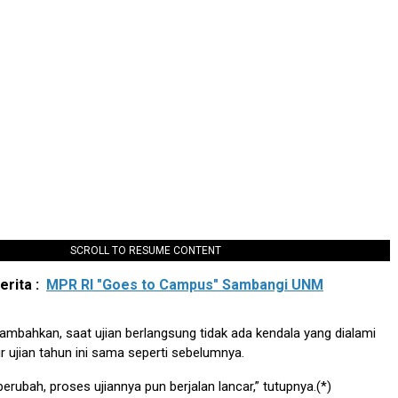
SCROLL TO RESUME CONTENT
rita :
MPR RI "Goes to Campus" Sambangi UNM
enambahkan, saat ujian berlangsung tidak ada kendala yang dialami
r ujian tahun ini sama seperti sebelumnya.
erubah, proses ujiannya pun berjalan lancar,” tutupnya.(*)