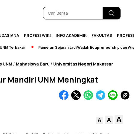
NDASIANA
PROFESI WIKI
INFO AKADEMIK
FAKULTAS
PROFES
Terbakar
Pameran Sejarah Jadi Wadah Edupreneurship dan Wisata
as UNM
Mahasiswa Baru
Universitas Negeri Makassar
/
/
lur Mandiri UNM Meningkat
A
A
A