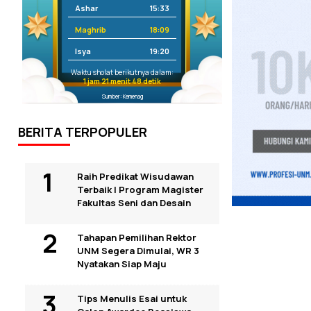
Ashar
15:33
Maghrib
18:09
Isya
19:20
Waktu sholat berikutnya dalam:
1 jam 21 menit 47 detik
Sumber: Kemenag
BERITA TERPOPULER
Raih Predikat Wisudawan
Terbaik I Program Magister
Fakultas Seni dan Desain
Tahapan Pemilihan Rektor
UNM Segera Dimulai, WR 3
Nyatakan Siap Maju
Tips Menulis Esai untuk