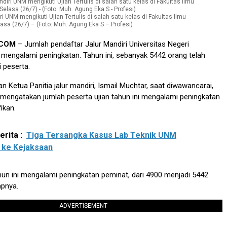
i UNM mengikuti Ujian Tertulis di salah satu kelas di Fakultas Ilmu
lasa (26/7) – (Foto: Muh. Agung Eka S – Profesi)
.COM
– Jumlah pendaftar Jalur Mandiri Universitas Negeri
mengalami peningkatan. Tahun ini, sebanyak 5442 orang telah
i peserta.
an Ketua Panitia jalur mandiri, Ismail Muchtar, saat diwawancarai,
a mengatakan jumlah peserta ujian tahun ini mengalami peningkatan
ikan.
rita :
Tiga Tersangka Kasus Lab Teknik UNM
 ke Kejaksaan
ahun ini mengalami peningkatan peminat, dari 4900 menjadi 5442
apnya.
ADVERTISEMENT