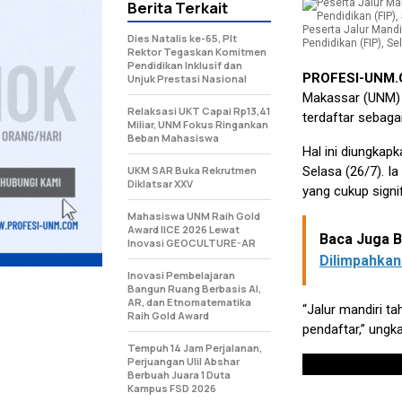
Berita Terkait
Peserta Jalur Mandir
Dies Natalis ke-65, Plt
Pendidikan (FIP), Se
Rektor Tegaskan Komitmen
Pendidikan Inklusif dan
PROFESI-UNM
Unjuk Prestasi Nasional
Makassar (UNM) 
Relaksasi UKT Capai Rp13,41
terdaftar sebaga
Miliar, UNM Fokus Ringankan
Beban Mahasiswa
Hal ini diungkapk
UKM SAR Buka Rekrutmen
Selasa (26/7). I
Diklatsar XXV
yang cukup signif
Mahasiswa UNM Raih Gold
Award IICE 2026 Lewat
Baca Juga Be
Inovasi GEOCULTURE-AR
Dilimpahkan
Inovasi Pembelajaran
Bangun Ruang Berbasis AI,
AR, dan Etnomatematika
“Jalur mandiri t
Raih Gold Award
pendaftar,” ungk
Tempuh 14 Jam Perjalanan,
Perjuangan Ulil Abshar
Berbuah Juara 1 Duta
Kampus FSD 2026