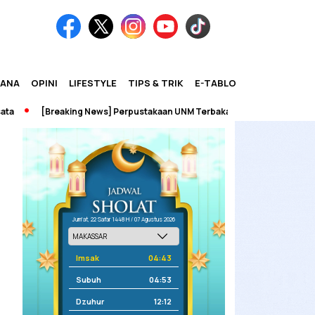
IANA
OPINI
LIFESTYLE
TIPS & TRIK
E-TABLOID
[Breaking News] Perpustakaan UNM Terbakar
Jum'at, 22 Safar 1448 H / 07 Agustus 2026
Imsak
04:43
Subuh
04:53
Dzuhur
12:12