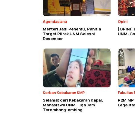
Agendasiana
Opini
Menteri Jadi Penentu, Panitia
[OPINI] 
Target Pilrek UNM Selesai
UNM: Cat
Desember
Korban Kebakaran KMP
Fakultas 
Selamat dari Kebakaran Kapal,
P2M MP E
Mahasiswa UNM Tiga Jam
Legalit
Terombang-ambing