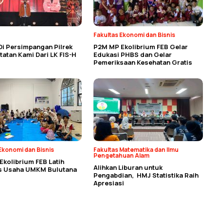
Fakultas Ekonomi dan Bisnis
Di Persimpangan Pilrek
P2M MP Ekolibrium FEB Gelar
atan Kami Dari LK FIS-H
Edukasi PHBS dan Gelar
Pemeriksaan Kesehatan Gratis
Ekonomi dan Bisnis
Fakultas Matematika dan Ilmu
Pengetahuan Alam
kolibrium FEB Latih
Alihkan Liburan untuk
as Usaha UMKM Bulutana
Pengabdian, HMJ Statistika Raih
Apresiasi