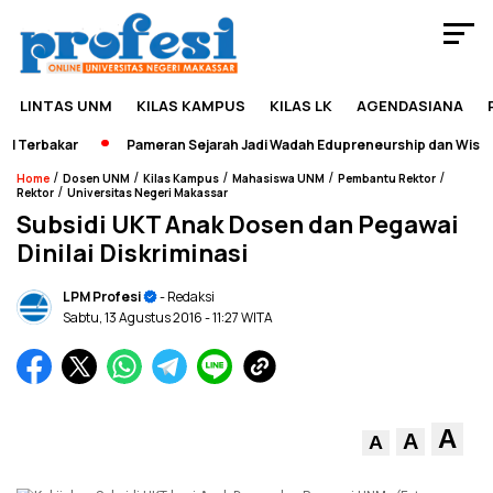
LINTAS UNM
KILAS KAMPUS
KILAS LK
AGENDASIANA
Terbakar
Pameran Sejarah Jadi Wadah Edupreneurship dan Wisata
/
/
/
/
/
Home
Dosen UNM
Kilas Kampus
Mahasiswa UNM
Pembantu Rektor
/
Rektor
Universitas Negeri Makassar
Subsidi UKT Anak Dosen dan Pegawai
Dinilai Diskriminasi
LPM Profesi
- Redaksi
Sabtu, 13 Agustus 2016
- 11:27 WITA
A
A
A