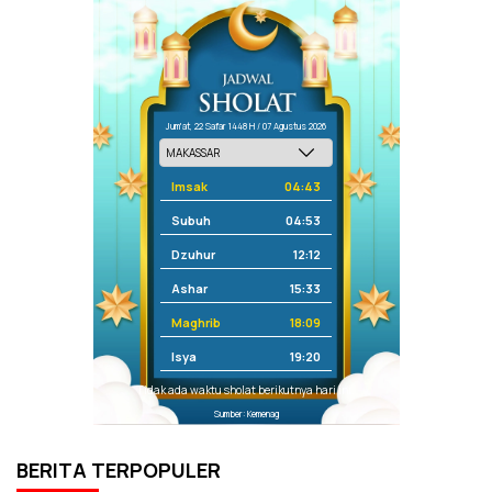
Jum'at, 22 Safar 1448 H / 07 Agustus 2026
Imsak
04:43
Subuh
04:53
Dzuhur
12:12
Ashar
15:33
Maghrib
18:09
Isya
19:20
Tidak ada waktu sholat berikutnya hari ini.
Sumber: Kemenag
BERITA TERPOPULER