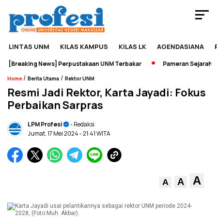
LINTAS UNM
KILAS KAMPUS
KILAS LK
AGENDASIANA
[Breaking News] Perpustakaan UNM Terbakar
Pameran Sejarah Jad
/
/
Home
Berita Utama
Rektor UNM
Resmi Jadi Rektor, Karta Jayadi: Fokus
Perbaikan Sarpras
LPM Profesi
- Redaksi
Jumat, 17 Mei 2024
- 21:41 WITA
A
A
A