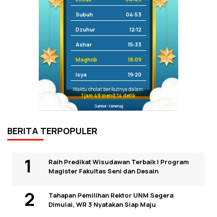
Subuh
04:53
Dzuhur
12:12
Ashar
15:33
Maghrib
18:09
Isya
19:20
Waktu sholat berikutnya dalam:
1 jam 49 menit 14 detik
Sumber: Kemenag
BERITA TERPOPULER
Raih Predikat Wisudawan Terbaik I Program
Magister Fakultas Seni dan Desain
Tahapan Pemilihan Rektor UNM Segera
Dimulai, WR 3 Nyatakan Siap Maju