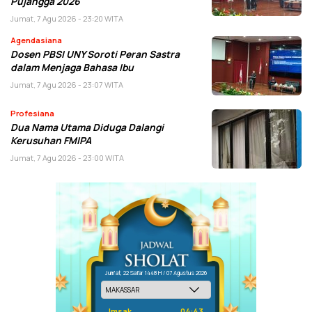
Pujangga 2026
Jumat, 7 Agu 2026 - 23:20 WITA
Agendasiana
Dosen PBSI UNY Soroti Peran Sastra
dalam Menjaga Bahasa Ibu
Jumat, 7 Agu 2026 - 23:07 WITA
Profesiana
Dua Nama Utama Diduga Dalangi
Kerusuhan FMIPA
Jumat, 7 Agu 2026 - 23:00 WITA
Jum'at, 22 Safar 1448 H / 07 Agustus 2026
Imsak
04:43