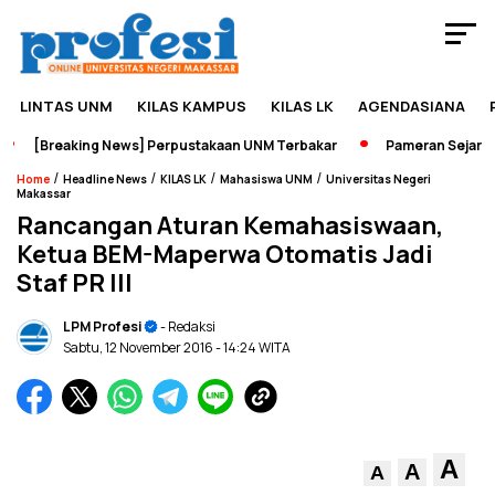
LINTAS UNM
KILAS KAMPUS
KILAS LK
AGENDASIANA
[Breaking News] Perpustakaan UNM Terbakar
Pameran Sejarah J
/
/
/
/
Home
Headline News
KILAS LK
Mahasiswa UNM
Universitas Negeri
Makassar
Rancangan Aturan Kemahasiswaan,
Ketua BEM-Maperwa Otomatis Jadi
Staf PR III
LPM Profesi
- Redaksi
Sabtu, 12 November 2016
- 14:24 WITA
A
A
A