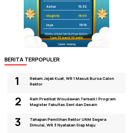
Ashar
15:32
Maghrib
18:09
Isya
19:19
Waktu sholat berikutnya dalam:
1 jam 35 menit 29 detik
Sumber: Kemenag
BERITA TERPOPULER
Rekam Jejak Kuat, WR 1 Masuk Bursa Calon
Rektor
Raih Predikat Wisudawan Terbaik I Program
Magister Fakultas Seni dan Desain
Tahapan Pemilihan Rektor UNM Segera
Dimulai, WR 3 Nyatakan Siap Maju