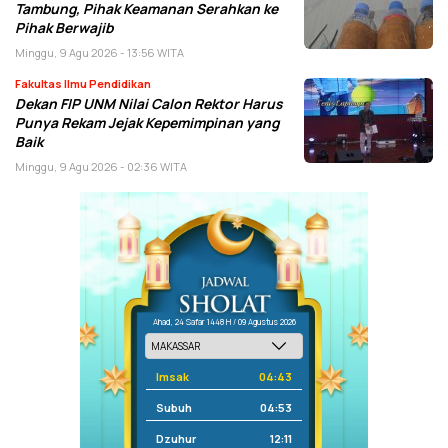
Tambung, Pihak Keamanan Serahkan ke
Pihak Berwajib
Minggu, 9 Agu 2026 - 13:56 WITA
Fakultas Ilmu Pendidikan
Dekan FIP UNM Nilai Calon Rektor Harus
Punya Rekam Jejak Kepemimpinan yang
Baik
Minggu, 9 Agu 2026 - 02:36 WITA
Ahad, 24 Safar 1448 H / 09 Agustus 2026
Imsak
04:43
Subuh
04:53
Dzuhur
12:11