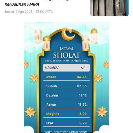
Kerusuhan FMIPA
Jumat, 7 Agu 2026 - 23:00 WITA
Sabtu, 23 Safar 1448 H / 08 Agustus 2026
Imsak
04:43
Subuh
04:53
Dzuhur
12:12
Ashar
15:32
Maghrib
18:09
Isya
19:20
Waktu sholat berikutnya dalam: