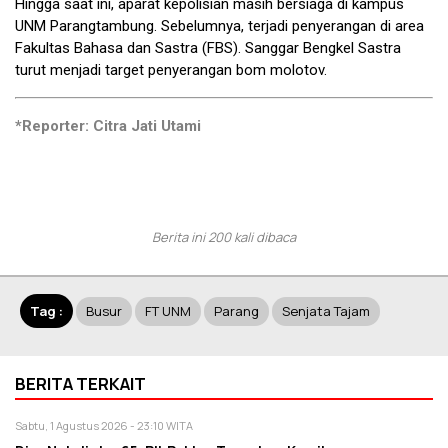
Hingga saat ini, aparat kepolisian masih bersiaga di kampus
UNM Parangtambung. Sebelumnya, terjadi penyerangan di area
Fakultas Bahasa dan Sastra (FBS). Sanggar Bengkel Sastra
turut menjadi target penyerangan bom molotov.
*Reporter: Citra Jati Utami
Berita ini 200 kali dibaca
Tag :
Busur
FT UNM
Parang
Senjata Tajam
BERITA TERKAIT
Sabtu, 1 Agustus 2026 - 23:10 WITA