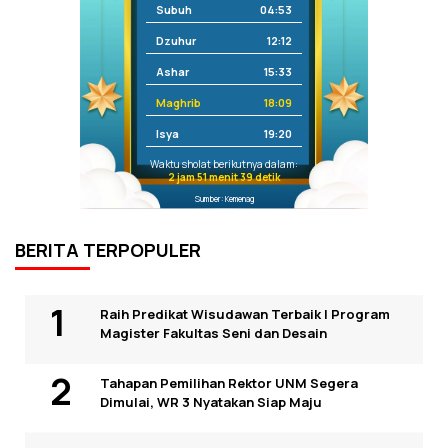
Subuh
04:53
Dzuhur
12:12
Ashar
15:33
Maghrib
18:09
Isya
19:20
Waktu sholat berikutnya dalam:
2 jam 51 menit 39 detik
Sumber: Kemenag
BERITA TERPOPULER
Raih Predikat Wisudawan Terbaik I Program
Magister Fakultas Seni dan Desain
Tahapan Pemilihan Rektor UNM Segera
Dimulai, WR 3 Nyatakan Siap Maju