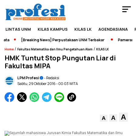
LINTAS UNM
KILAS KAMPUS
KILAS LK
AGENDASIANA
ta
[Breaking News] Perpustakaan UNM Terbakar
Pameran Seja
/
/
Home
Fakultas Matematika dan Ilmu Pengetahuan Alam
KILAS LK
HMK Tuntut Stop Pungutan Liar di
Fakultas MIPA
LPM Profesi
- Redaksi
Sabtu, 29 Oktober 2016
- 00:03 WITA
A
A
A