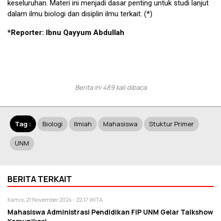
keseluruhan. Materi ini menjadi dasar penting untuk studi lanjut
dalam ilmu biologi dan disiplin ilmu terkait. (*)
*Reporter: Ibnu Qayyum Abdullah
Berita ini 489 kali dibaca
Tag :
Biologi
Ilmiah
Mahasiswa
Stuktur Primer
UNM
BERITA TERKAIT
Kamis, 21 November 2024 - 22:17 WITA
Mahasiswa Administrasi Pendidikan FIP UNM Gelar Talkshow