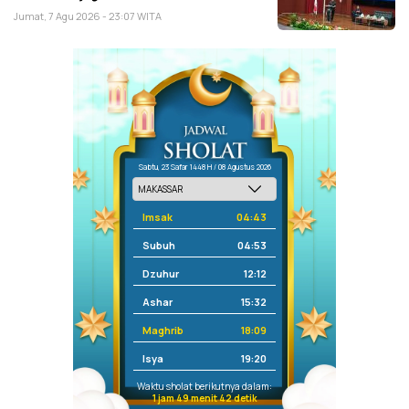
Jumat, 7 Agu 2026 - 23:07 WITA
Sabtu, 23 Safar 1448 H / 08 Agustus 2026
Imsak
04:43
Subuh
04:53
Dzuhur
12:12
Ashar
15:32
Maghrib
18:09
Isya
19:20
Waktu sholat berikutnya dalam:
1 jam 49 menit 42 detik