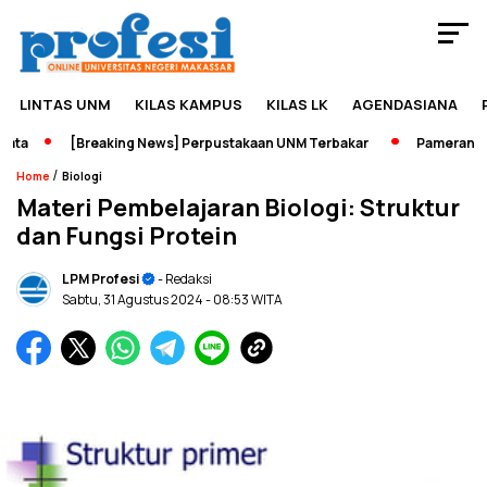
LINTAS UNM
KILAS KAMPUS
KILAS LK
AGENDASIANA
a
[Breaking News] Perpustakaan UNM Terbakar
Pameran Sejar
/
Home
Biologi
Materi Pembelajaran Biologi: Struktur
dan Fungsi Protein
LPM Profesi
- Redaksi
Sabtu, 31 Agustus 2024
- 08:53 WITA