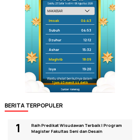
Sabtu, 23 Safar 1448 H / 08 Agustus 2026
Imsak
04:43
Subuh
04:53
Dzuhur
12:12
Ashar
15:32
Maghrib
18:09
Isya
19:20
Waktu sholat berikutnya dalam:
1 jam 40 menit 44 detik
Sumber: Kemenag
BERITA TERPOPULER
Raih Predikat Wisudawan Terbaik I Program
Magister Fakultas Seni dan Desain