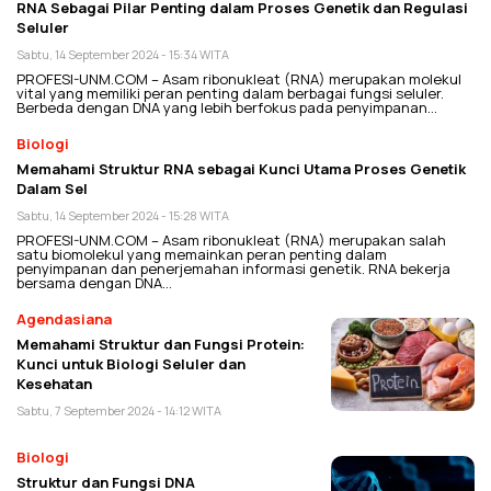
RNA Sebagai Pilar Penting dalam Proses Genetik dan Regulasi
Seluler
Sabtu, 14 September 2024 - 15:34 WITA
PROFESI-UNM.COM – Asam ribonukleat (RNA) merupakan molekul
vital yang memiliki peran penting dalam berbagai fungsi seluler.
Berbeda dengan DNA yang lebih berfokus pada penyimpanan…
Biologi
Memahami Struktur RNA sebagai Kunci Utama Proses Genetik
Dalam Sel
Sabtu, 14 September 2024 - 15:28 WITA
PROFESI-UNM.COM – Asam ribonukleat (RNA) merupakan salah
satu biomolekul yang memainkan peran penting dalam
penyimpanan dan penerjemahan informasi genetik. RNA bekerja
bersama dengan DNA…
Agendasiana
Memahami Struktur dan Fungsi Protein:
Kunci untuk Biologi Seluler dan
Kesehatan
Sabtu, 7 September 2024 - 14:12 WITA
Biologi
Struktur dan Fungsi DNA