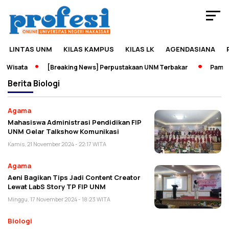
LINTAS UNM
KILAS KAMPUS
KILAS LK
AGENDASIANA
 Wisata
[Breaking News] Perpustakaan UNM Terbakar
Pameran
Berita
Biologi
Agama
Mahasiswa Administrasi Pendidikan FIP
UNM Gelar Talkshow Komunikasi
Kamis, 21 November 2024 - 22:17 WITA
Agama
Aeni Bagikan Tips Jadi Content Creator
Lewat LabS Story TP FIP UNM
Minggu, 17 November 2024 - 18:23 WITA
Biologi