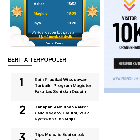
Ashar
15:32
Maghrib
18:09
Isya
19:20
Waktu sholat berikutnya dalam:
3 jam 1 menit 47 detik
Sumber: Kemenag
BERITA TERPOPULER
Raih Predikat Wisudawan
Terbaik I Program Magister
Fakultas Seni dan Desain
Tahapan Pemilihan Rektor
UNM Segera Dimulai, WR 3
Nyatakan Siap Maju
Tips Menulis Esai untuk