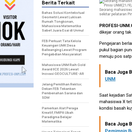
Berita Terkait
Seorang mahasiswa U
Bahas Solusi Kontekstual
sekitar pelataran Pi
Geometri Lewat Lukisan
Rumah Tongkonan,
PROFESI-UNM
Mahasiswa Matematika
Sabet Juara Esai di Unmul
dikejar orang tak
FEB Perkuat Tata Kelola
Pengejaran berla
Keuangan UMK Desa
pukul bagian pun
Balleanging Lewat Program
Pengabdian Masyarakat
menuju pos sat
Mahasiswa UNM Raih Gold
Award IICE 2026 Lewat
Baca Juga Be
Inovasi GEOCULTURE-AR
UNM
Jelang Pemilihan Rektor,
Dekan FEB Tekankan
Pembenahan Sarana dan
Saat kejadian S
SDM
mahasiswa X tet
kondisi basah kuy
Pamerkan Alat Peraga
Kreatif, FMIPA Ubah
Paradigma Belajar
Matematika
Baca Juga Be
Pemimpin B
Usung Teknologi Tepat