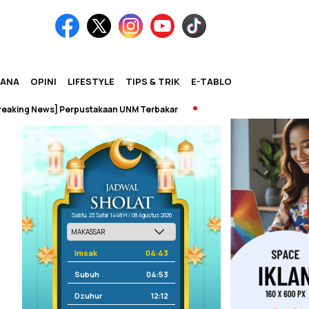
IANA
OPINI
LIFESTYLE
TIPS & TRIK
E-TABLOID
ng News] Perpustakaan UNM Terbakar
Sabtu, 23 Safar 1448 H / 08 Agustus 2026
Imsak
04:43
Subuh
04:53
Dzuhur
12:12