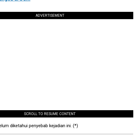
ADVERTISEMENT
SCROLL TO RESUME CONTENT
elum diketahui penyebab kejadian ini. (*)