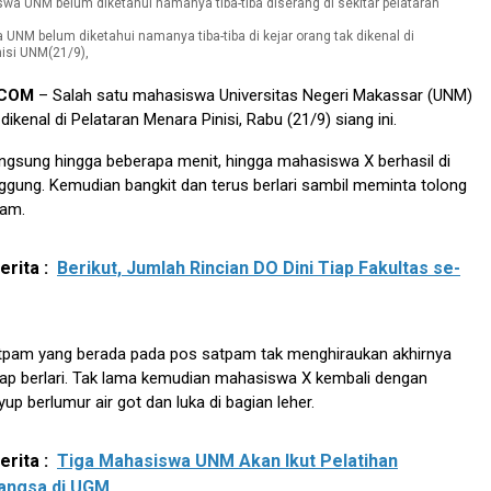
NM belum diketahui namanya tiba-tiba di kejar orang tak dikenal di
nisi UNM(21/9),
.COM
– Salah satu mahasiswa Universitas Negeri Makassar (UNM)
 dikenal di Pelataran Menara Pinisi, Rabu (21/9) siang ini.
ngsung hingga beberapa menit, hingga mahasiswa X berhasil di
ggung. Kemudian bangkit dan terus berlari sambil meminta tolong
pam.
rita :
Berikut, Jumlah Rincian DO Dini Tiap Fakultas se-
atpam yang berada pada pos satpam tak menghiraukan akhirnya
ap berlari. Tak lama kemudian mahasiswa X kembali dengan
up berlumur air got dan luka di bagian leher.
rita :
Tiga Mahasiswa UNM Akan Ikut Pelatihan
angsa di UGM