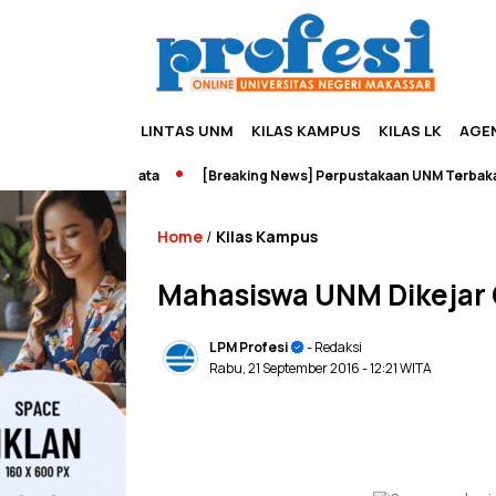
LINTAS UNM
KILAS KAMPUS
KILAS LK
AGE
urship dan Wisata
[Breaking News] Perpustakaan UNM Terbakar
Home
Kilas Kampus
/
Mahasiswa UNM Dikejar 
LPM Profesi
- Redaksi
Rabu, 21 September 2016
- 12:21 WITA