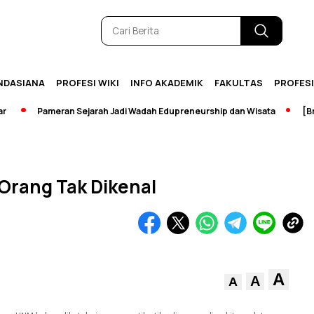
NDASIANA
PROFESI WIKI
INFO AKADEMIK
FAKULTAS
PROFES
Pameran Sejarah Jadi Wadah Edupreneurship dan Wisata
[Breaki
Orang Tak Dikenal
A
A
A