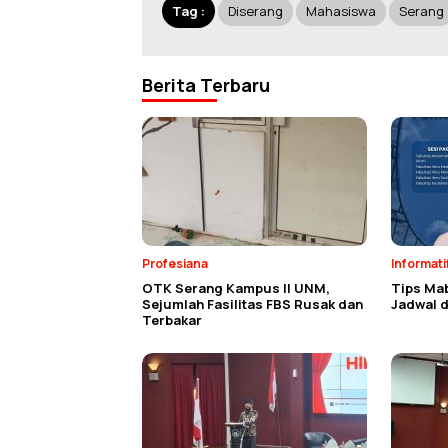
Tag :
Diserang
Mahasiswa
Serang
Berita Terbaru
Profesiana
Informati
OTK Serang Kampus II UNM,
Tips Ma
Sejumlah Fasilitas FBS Rusak dan
Jadwal d
Terbakar