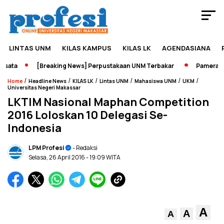
LINTAS UNM
KILAS KAMPUS
KILAS LK
AGENDASIANA
ata
[Breaking News] Perpustakaan UNM Terbakar
Pameran Sej
/
/
/
/
/
/
Home
Headline News
KILAS LK
Lintas UNM
Mahasiswa UNM
UKM
Universitas Negeri Makassar
LKTIM Nasional Maphan Competition
2016 Loloskan 10 Delegasi Se-
Indonesia
LPM Profesi
- Redaksi
Selasa, 26 April 2016
- 19:09 WITA
A
A
A