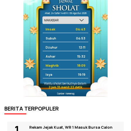
Ahad, 24 Safar 1448 H / 09 Agustus 2026
Imsak
04:43
Subuh
04:53
Dzuhur
12:11
Ashar
15:32
Maghrib
18:09
Isya
19:19
Waktu sholat berikutnya dalam:
2 jam 35 menit 22 detik
Sumber: Kemenag
BERITA TERPOPULER
Rekam Jejak Kuat, WR 1 Masuk Bursa Calon