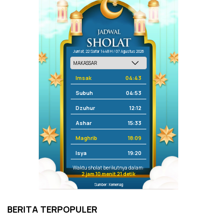
Jum'at, 22 Safar 1448 H / 07 Agustus 2026
Imsak
04:43
Subuh
04:53
Dzuhur
12:12
Ashar
15:33
Maghrib
18:09
Isya
19:20
Waktu sholat berikutnya dalam:
2 jam 10 menit 20 detik
Sumber: Kemenag
BERITA TERPOPULER