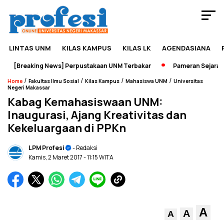
LINTAS UNM
KILAS KAMPUS
KILAS LK
AGENDASIANA
[Breaking News] Perpustakaan UNM Terbakar
Pameran Sejarah Ja
/
/
/
/
Home
Fakultas Ilmu Sosial
Kilas Kampus
Mahasiswa UNM
Universitas
Negeri Makassar
Kabag Kemahasiswaan UNM:
Inaugurasi, Ajang Kreativitas dan
Kekeluargaan di PPKn
LPM Profesi
- Redaksi
Kamis, 2 Maret 2017
- 11:15 WITA
A
A
A